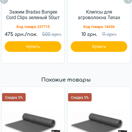
Зажим Bradas Bungee
Клипсы для
Cord Clips зеленый 50шт
агроволокна Tenax
(BCK4-GR-L)
Clips Rete 50
Код товара:
237715
Код товара:
16636
475 грн./пак.
500 грн.
10 грн.
11 грн.
Купить
Купить
Похожие товары
Скидка 5%
Скидка 5%