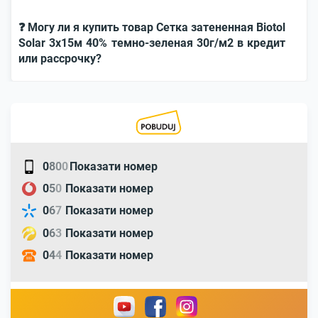
❓ Могу ли я купить товар Сетка затененная Biotol
Solar 3x15м 40% темно-зеленая 30г/м2 в кредит
или рассрочку?
0
8
0
0
Показати номер
0
5
0
Показати номер
0
6
7
Показати номер
0
6
3
Показати номер
0
4
4
Показати номер