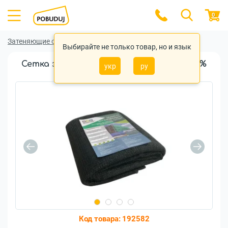
0
Затеняющие сетки
Затеняющие сетки Biotol
Выбирайте не только товар, но и язык
Сетка затененная Biotol Solar 3x15м 40%
укр
ру
темно-зеленая 30г/м2
Код товара:
192582