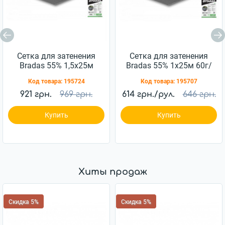
Сетка для затенения
Сетка для затенения
Bradas 55% 1,5х25м
Bradas 55% 1х25м 60г/
60г/м2 (AS-
м.кв (AS-CO6010025GY)
Код товара:
195724
Код товара:
195707
CO6015025GY)
921 грн.
969 грн.
614 грн./рул.
646 грн.
Купить
Купить
Хиты продаж
Скидка 5%
Скидка 5%