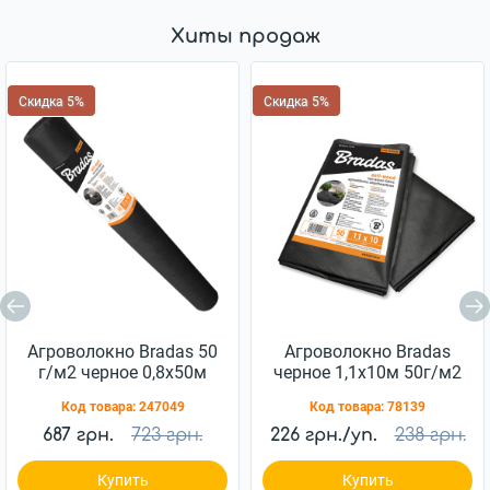
Хиты продаж
Скидка 5%
Скидка 5%
Агроволокно Bradas 50
Агроволокно Bradas
г/м2 черное 0,8х50м
черное 1,1х10м 50г/м2
(AWB5008050)
(AWB5011010)
Код товара:
247049
Код товара:
78139
687 грн.
723 грн.
226 грн./уп.
238 грн.
Купить
Купить