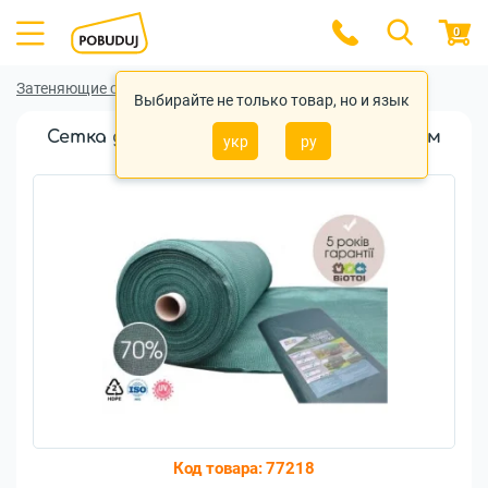
0
Затеняющие сетки
Затеняющие сетки Biotol
Выбирайте не только товар, но и язык
Сетка для затенения Biotol Sombra 2x5м
укр
ру
70% зеленая 70г/м2
Код товара:
77218