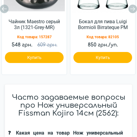
Чайник Maestro серый
Бокал для пива Luigi
3л (1321-Grey-MR)
Bormioli Birrateque PM
988 750мл 2шт
Код товара:
157287
Код товара:
82105
(11828/02)
548 грн.
609 грн.
850 грн./уп.
Купить
Купить
Часто задаваемые вопросы
про Нож универсальный
Fissman Kojiro 14cм (2562):
❓ Какая цена на товар Нож универсальный