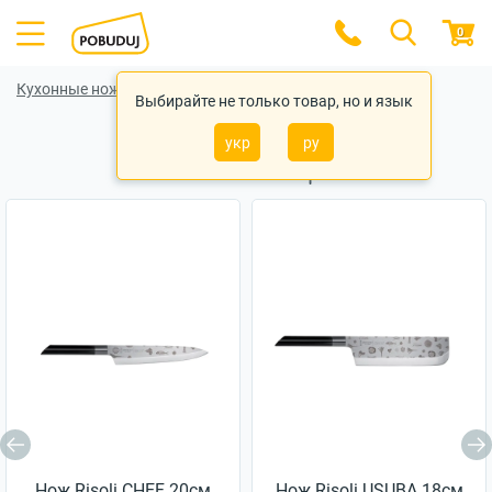
0
Кухонные ножи
Кухонные ножи Fissman
Выбирайте не только товар, но и язык
укр
ру
Похожие товары
Нож Risoli CHEF 20см
Нож Risoli USUBA 18см