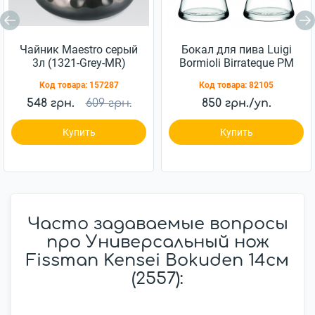
Чайник Maestro серый
Бокал для пива Luigi
3л (1321-Grey-MR)
Bormioli Birrateque PM
988 750мл 2шт
Код товара:
157287
Код товара:
82105
(11828/02)
548 грн.
609 грн.
850 грн./уп.
Купить
Купить
Часто задаваемые вопросы
про Универсальный нож
Fissman Kensei Bokuden 14см
(2557):