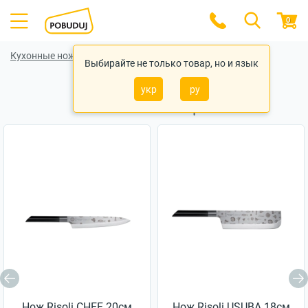
0
Кухонные ножи
Кухонные ножи Fissman
Выбирайте не только товар, но и язык
укр
ру
Похожие товары
Нож Risoli CHEF 20см
Нож Risoli USUBA 18см