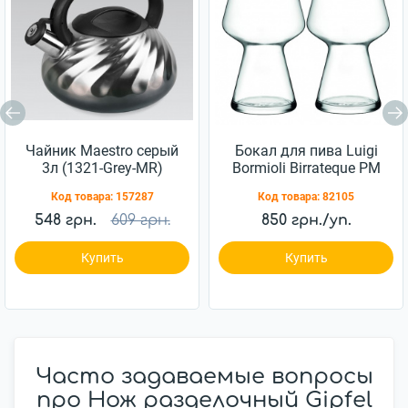
Чайник Maestro серый
Бокал для пива Luigi
3л (1321-Grey-MR)
Bormioli Birrateque PM
988 750мл 2шт
Код товара:
157287
Код товара:
82105
(11828/02)
548 грн.
609 грн.
850 грн./уп.
Купить
Купить
Часто задаваемые вопросы
про Нож разделочный Gipfel