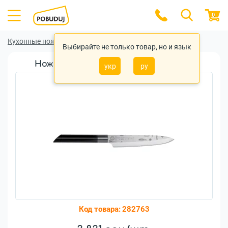
0
Кухонные ножи
Кухонные ножи Risoli
Выбирайте не только товар, но и язык
Нож Risoli CHEF 16см (02040DR/16CH)
укр
ру
Код товара:
282763