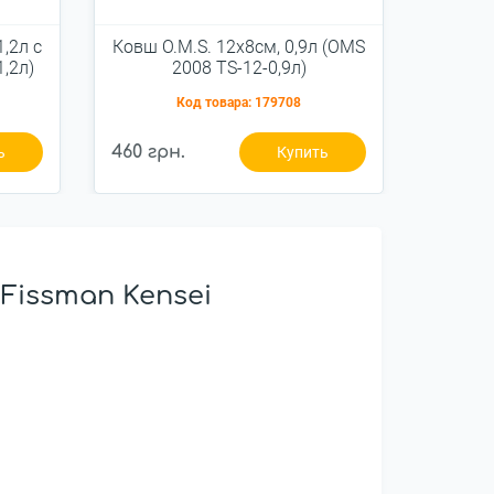
,2л с
Ковш O.M.S. 12x8см, 0,9л (OMS
Кофева
,2л)
2008 TS-12-0,9л)
6 
Код товара:
179708
460 грн.
467 гр
ь
Купить
Fissman Kensei