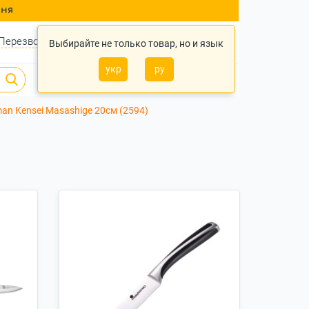
ння
Перезвонить?
Войти
Укр
Ру
Выбирайте не только товар, но и язык
укр
ру
0
0
0 грн.
an Kensei Masashige 20см (2594)