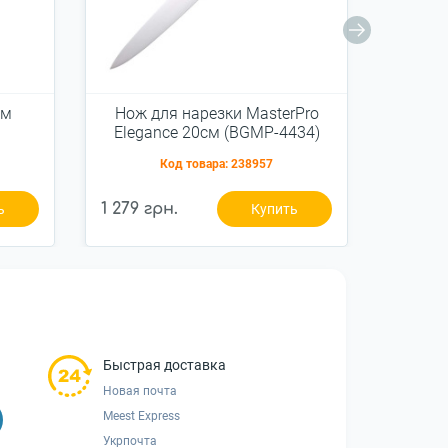
см
Нож для нарезки MasterPro
Нож
Elegance 20см (BGMP-4434)
Elega
Код товара:
238957
1 279 грн.
1 499 
ь
Купить
Быстрая доставка
Новая почта
Meest Express
Укрпочта