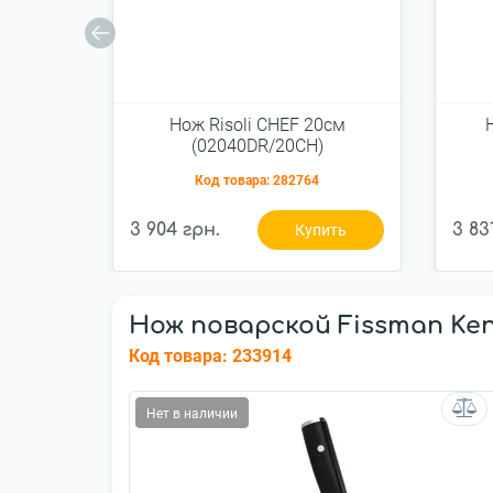
Нож Risoli CHEF 20см
(02040DR/20CH)
Код товара:
282764
3 904 грн.
3 83
Купить
Нож поварской Fissman Kens
Код товара:
233914
Нет в наличии