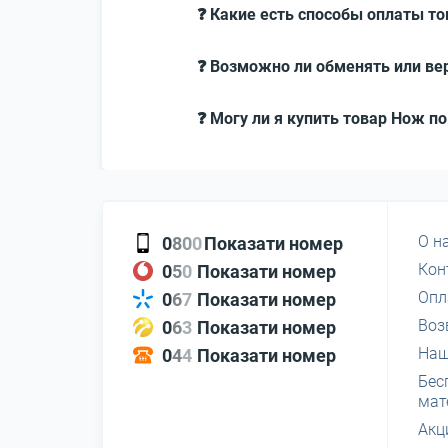
❓ Какие есть способы оплаты то
❓ Возможно ли обменять или вер
❓ Могу ли я купить товар Нож по
О н
0
8
0
0
Показати номер
Кон
0
5
0
Показати номер
Опл
0
6
7
Показати номер
Воз
0
6
3
Показати номер
Наш
0
4
4
Показати номер
Бес
мат
Акц