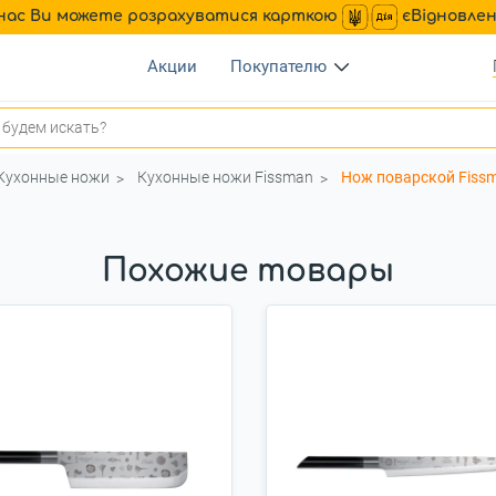
нас Ви можете розрахуватися карткою
єВідновле
Акции
Покупателю
Кухонные ножи
Кухонные ножи Fissman
Нож поварской Fissm
Похожие товары