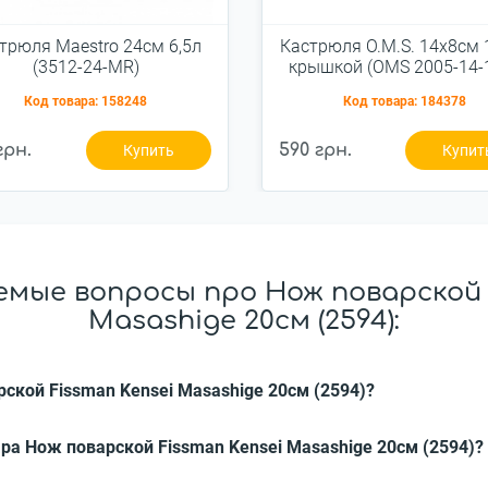
трюля Maestro 24см 6,5л
Кастрюля O.M.S. 14x8см 1
(3512-24-MR)
крышкой (OMS 2005-14-1
Код товара:
158248
Код товара:
184378
грн.
590 грн.
Купить
Купит
мые вопросы про Нож поварской 
Masashige 20см (2594):
рской Fissman Kensei Masashige 20см (2594)?
ра Нож поварской Fissman Kensei Masashige 20см (2594)?