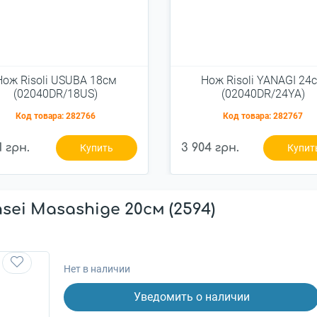
Нож Risoli USUBA 18см
Нож Risoli YANAGI 24
(02040DR/18US)
(02040DR/24YA)
Код товара:
282766
Код товара:
282767
1 грн.
3 904 грн.
Купить
Купит
ei Masashige 20см (2594)
Нет в наличии
Уведомить о наличии