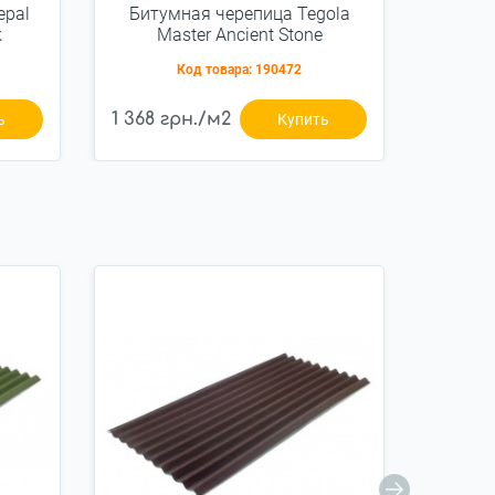
epal
Битумная черепица Tegola
Биту
k
Master Ancient Stone
M
(2255010001167)
Код товара:
190472
1 368 грн./м2
1 368 
ь
Купить