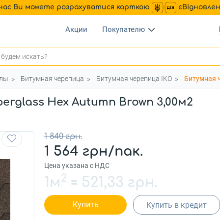
нас Ви можете розрахуватися карткою
єВідновле
Акции
Покупателю
алы
Битумная черепица
Битумная черепица IKO
Битумная ч
erglass Hex Autumn Brown 3,00м2
1 840 грн.
1 564 грн/пак.
Цена указана с НДС
2
1м
=
521,33 грн.
Купить
Купить в кредит