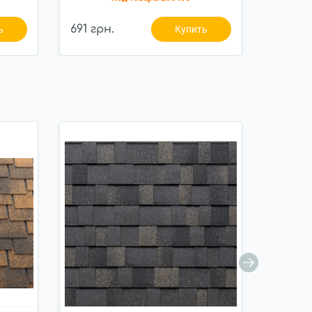
691 грн.
829 гр
ь
Купить