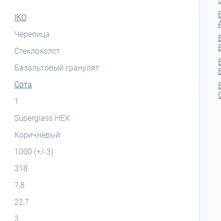
IKO
Черепица
Стеклохолст
Базальтовый гранулят
Сота
1
Superglass HEX
Коричневый
1000 (+/-3)
318
7,8
22,7
3