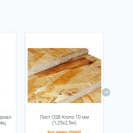
ериал
Лист OSB Krono 10 мм
Ли
нец
(1,25х2,5м)
Код товара:
206455