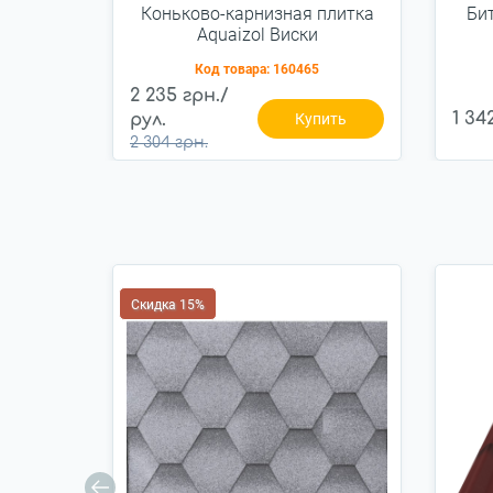
Коньково-карнизная плитка
Би
Aquaizol Виски
Код товара:
160465
2 235 грн./
1 34
рул.
Купить
2 304 грн.
Скидка 15%