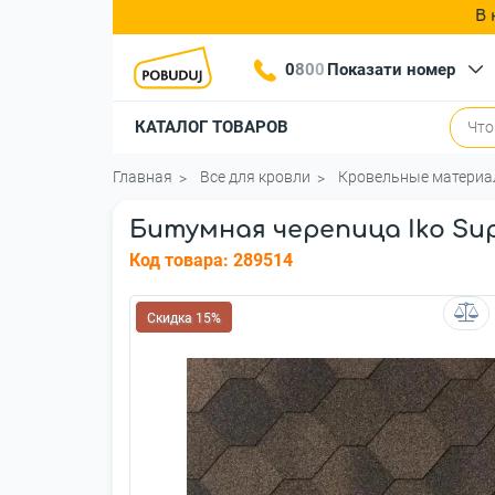
В 
0
8
0
0
Показати номер
КАТАЛОГ ТОВАРОВ
Главная
Все для кровли
Кровельные матери
Битумная черепица Iko Sup
Код товара:
289514
Скидка 15%