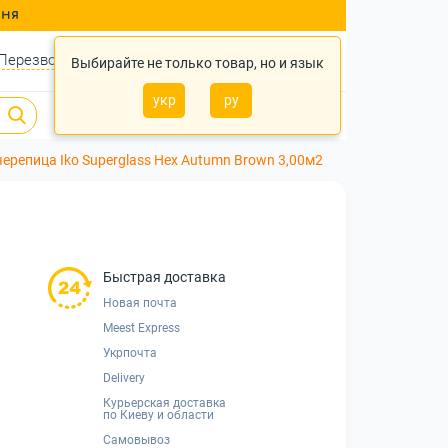
ння
Перезвонить?
Войти
Укр
Ру
Выбирайте не только товар, но и язык
укр
ру
0
0
0 грн.
ерепица Iko Superglass Hex Autumn Brown 3,00м2
Быстрая доставка
Новая почта
Meest Express
Укрпочта
Delivery
Курьерская доставка
по Киеву и области
Самовывоз