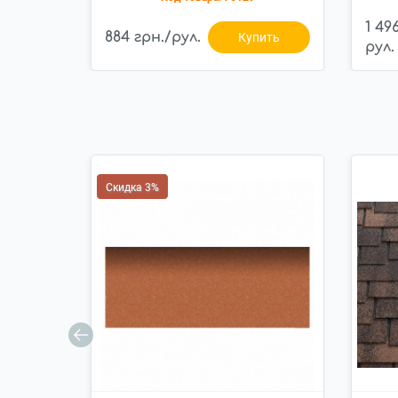
1 49
884 грн./рул.
Купить
рул.
Скидка 3%