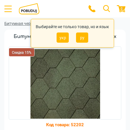
0
Битумная черепица
Битумная черепица IKO
Выбирайте не только товар, но и язык
Битумная черепица IKO Superglass Hex
укр
ру
Amazon Green
Скидка 15%
Код товара:
52202