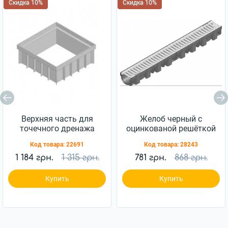
Скидка 10%
Скидка 10%
Верхняя часть для
Желоб черный с
точечного дренажа
оцинкованой решёткой
HAURATON Recyfix Point
HAURATON TOP Х PE-PP
Код товара:
22691
Код товара:
28243
30/30 300х120х300
1м
120мм (178)
1 184 грн.
1 315 грн.
781 грн.
868 грн.
Купить
Купить