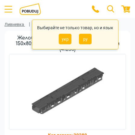
0
Ливневка
Ливневка Hauraton
Выбирайте не только товар, но и язык
Желоб HAURATON Recyfix Standard 100
укр
ру
150х80х1000 тип 80 РР-РЕSW 6мм C250 1м
(41236)