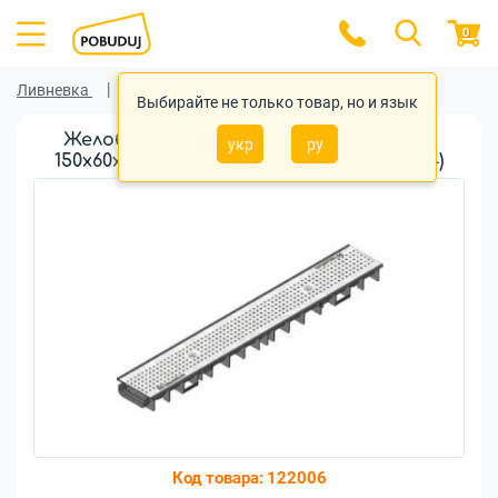
0
Ливневка
Ливневка Hauraton
Выбирайте не только товар, но и язык
Желоб HAURATON Recyfix Standard 100
укр
ру
150x60x1000мм тип 60 РР-РЭ А15 1м (41274)
Код товара:
122006