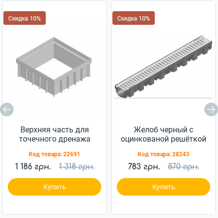
Скидка 10%
Скидка 10%
Верхняя часть для
Желоб черный с
точечного дренажа
оцинкованой решёткой
HAURATON Recyfix Point
HAURATON TOP Х PE-PP
Код товара:
22691
Код товара:
28243
30/30 300х120х300
1м
120мм (178)
1 186 грн.
1 318 грн.
783 грн.
870 грн.
Купить
Купить