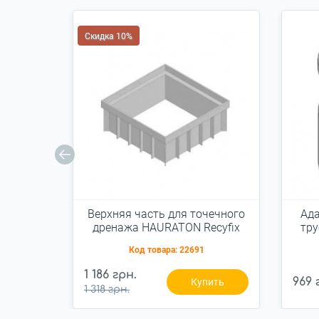
Скидка 10%
Верхняя часть для точечного
Ада
дренажа HAURATON Recyfix
тру
Point 30/30 300х120х300
Код товара:
22691
120мм (178)
1 186 грн.
969 
Купить
1 318 грн.