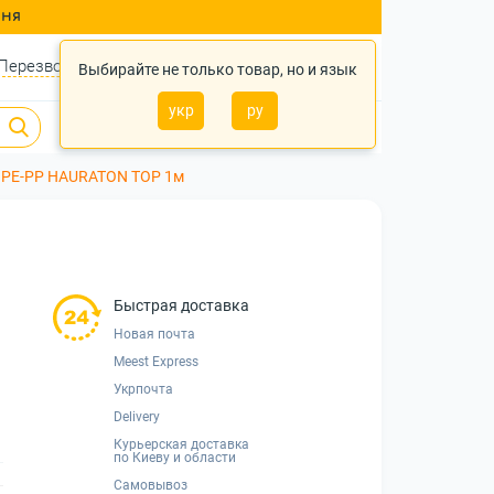
ння
Перезвонить?
Войти
Укр
Ру
Выбирайте не только товар, но и язык
укр
ру
0
0
0 грн.
 PE-PP HAURATON TOP 1м
Быстрая доставка
Новая почта
Meest Express
Укрпочта
Delivery
Курьерская доставка
по Киеву и области
Самовывоз