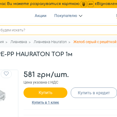
нас Ви можете розрахуватися карткою
єВідновле
Акции
Покупателю
ия
Ливневка
Ливневка Hauraton
Желоб серый с решёткой
PE-PP HAURATON TOP 1м
581 грн/шт.
Цена указана с НДС
Купить
Купить в кредит
Купить в 1 клик