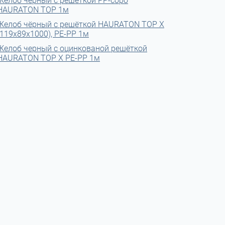
Желоб чёрный с решёткой PP-соро
HAURATON TOP 1м
Желоб чёрный с решёткой HAURATON TOP Х
(119х89х1000), PE-PP 1м
Желоб черный с оцинкованой решёткой
HAURATON TOP Х PE-PP 1м