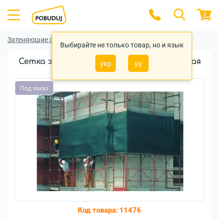
0
Затеняющие сетки
Затеняющие сетки Tenax
Выбирайте не только товар, но и язык
Сетка затеняющая Tenax Ямайка зелёная
укр
ру
70% (2х100м)
Под заказ
Код товара:
11476