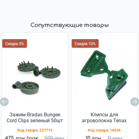
Сопутствующие товары
Скидка 5%
Скидка 10%
Зажим Bradas Bungee
Клипсы для
Cord Clips зеленый 50шт
агроволокна Tenax
(BCK4-GR-L)
Clips Rete 50
Код товара:
237715
Код товара:
16636
475 грн./пак.
500 грн.
10 грн.
11 грн.