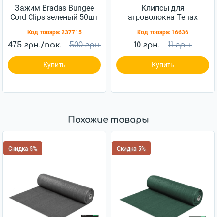
Зажим Bradas Bungee
Клипсы для
Cord Clips зеленый 50шт
агроволокна Tenax
(BCK4-GR-L)
Clips Rete 50
Код товара:
237715
Код товара:
16636
475 грн./пак.
500 грн.
10 грн.
11 грн.
Купить
Купить
Похожие товары
Скидка 5%
Скидка 5%