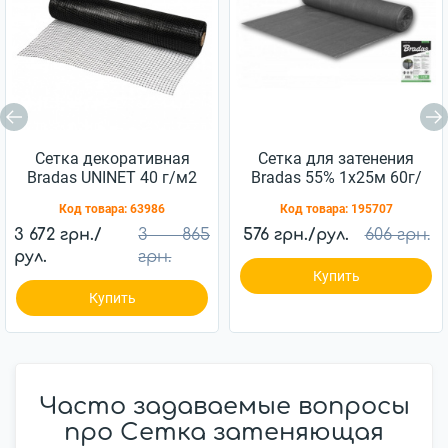
Сетка декоративная
Сетка для затенения
Bradas UNINET 40 г/м2
Bradas 55% 1х25м 60г/
(14х16 мм) 1,8х100 м
м.кв (AS-CO6010025GY)
Код товара:
63986
Код товара:
195707
3 672 грн./
3 865
576 грн./рул.
606 грн.
рул.
грн.
Купить
Купить
Часто задаваемые вопросы
про Cетка затеняющая