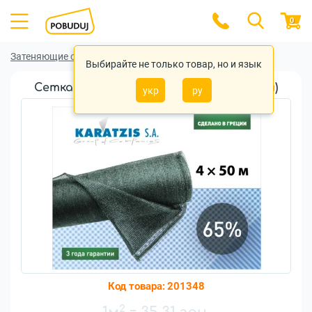
0
Затеняющие сетки
Затеняющие сетки KARATZIS
Выбирайте не только товар, но и язык
Cетка затеняющая Karatzis 65% (4х50м)
укр
ру
Код товара:
201348
2