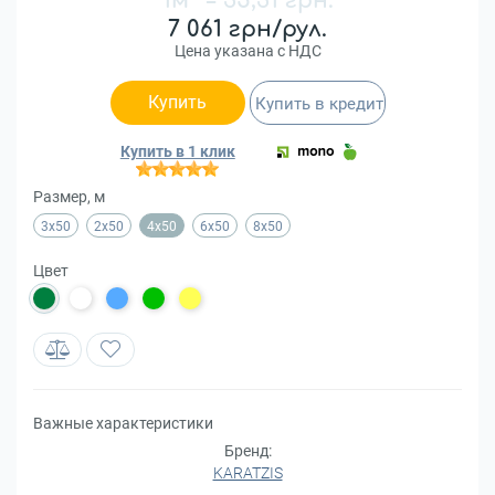
1м
=
35,31 грн.
7 061 грн/рул.
Цена указана с НДС
Купить
Купить в кредит
Купить в 1 клик
Размер, м
3х50
2x50
4x50
6x50
8x50
Цвет
Важные характеристики
Бренд:
KARATZIS