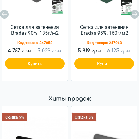
Сетка для затенения
Сетка для затенения
Bradas 90%, 135г/м2
Bradas 95%, 160г/м2
2х50м (AS-
2х50м (AS-
Код товара:
247058
Код товара:
247063
CO13520050GY)
CO16020050GR)
4 787 грн.
5 039 грн.
5 819 грн.
6 125 грн.
Купить
Купить
Хиты продаж
Скидка 5%
Скидка 5%