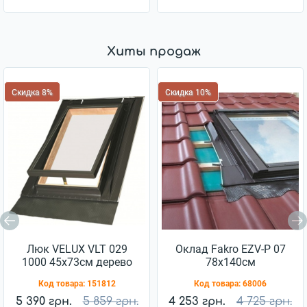
Хиты продаж
Скидка 8%
Скидка 10%
Люк VELUX VLT 029
Оклад Fakro EZV-P 07
1000 45x73см дерево
78x140см
Код товара:
151812
Код товара:
68006
5 390 грн.
5 859 грн.
4 253 грн.
4 725 грн.