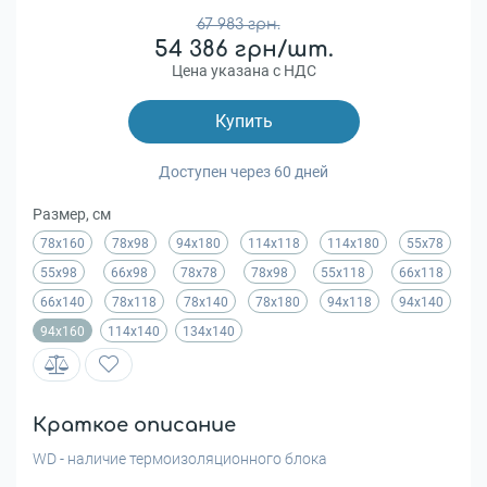
67 983 грн.
54 386 грн/шт.
Цена указана с НДС
Купить
Доступен через 60 дней
Размер, см
78х160
78х98
94х180
114х118
114х180
55x78
55x98
66x98
78x78
78x98
55x118
66x118
66x140
78x118
78x140
78x180
94x118
94x140
94x160
114x140
134x140
Краткое описание
WD - наличие термоизоляционного блока