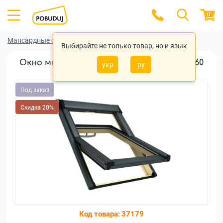
0
Мансардные окна
Мансардные окна Roto
Выбирайте не только товар, но и язык
Окно мансардное Roto Q-4-H3P AL 094/160
укр
ру
P5 дерево
Под заказ
Скидка 20%
Код товара:
37179