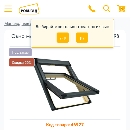
0
Мансардные окна
Мансардные окна Roto
Выбирайте не только товар, но и язык
Окно мансардное Roto Q-4-H3P AL 078/098
укр
ру
78x98см P5 дерево
Под заказ
Скидка 20%
Код товара:
46927