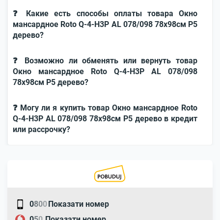
❓ Какие есть способы оплаты товара Окно
мансардное Roto Q-4-H3P AL 078/098 78x98см P5
дерево?
❓ Возможно ли обменять или вернуть товар
Окно мансардное Roto Q-4-H3P AL 078/098
78x98см P5 дерево?
❓ Могу ли я купить товар Окно мансардное Roto
Q-4-H3P AL 078/098 78x98см P5 дерево в кредит
или рассрочку?
0
8
0
0
Показати номер
0
5
0
Показати номер