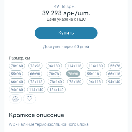
49 116 грн.
39 293 грн/шт.
Цена указана с НДС
Купить
Доступен через 60 дней
Размер, см
78х160
78х98
94х180
114х118
114х180
55x78
55x98
66x98
78x78
78x98
55x118
66x118
66x140
78x118
78x140
78x180
94x118
94x140
94x160
114x140
134x140
Краткое описание
WD - наличие термоизоляционного блока