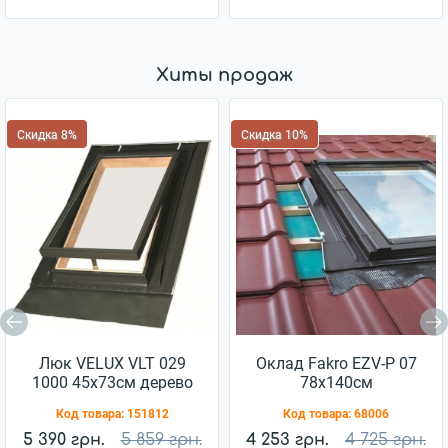
Хиты продаж
Скидка 8%
Скидка 10%
Люк VELUX VLT 029
Оклад Fakro EZV-P 07
1000 45x73см дерево
78x140см
Код товара:
151812
Код товара:
68006
5 390 грн.
5 859 грн.
4 253 грн.
4 725 грн.