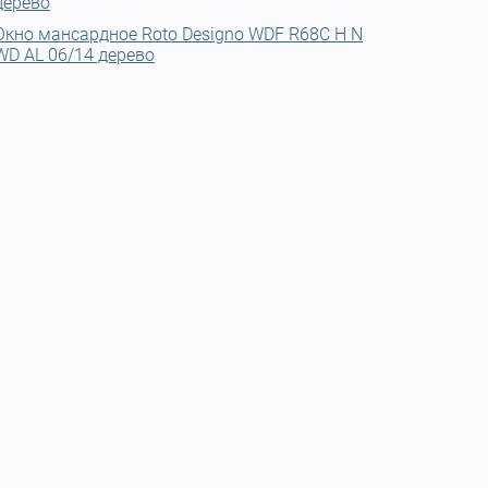
дерево
Окно мансардное Roto Designo WDF R68С H N
WD AL 06/14 дерево