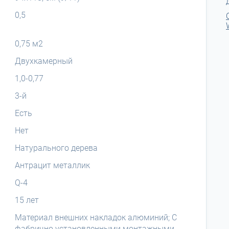
0,5
0,75 м2
Двухкамерный
1,0-0,77
3-й
Есть
Нет
Натурального дерева
Антрацит металлик
Q-4
15 лет
Материал внешних накладок алюминий; С
фабрично установленными монтажными