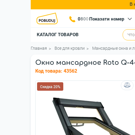
В 
0
8
0
0
Показати номер
КАТАЛОГ ТОВАРОВ
Главная
Все для кровли
Мансардные окна и 
Окно мансардное Roto Q-4-
Код товара:
43562
Скидка 20%