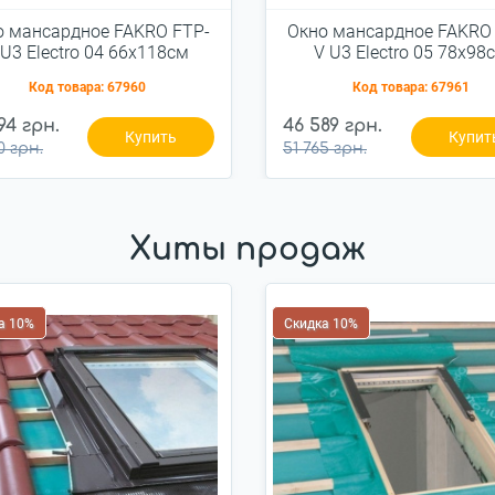
о мансардное FAKRO FTP-
Окно мансардное FAKRO
 U3 Electro 04 66x118см
V U3 Electro 05 78x98
дерево
дерево
Код товара:
67960
Код товара:
67961
94 грн.
46 589 грн.
Купить
Купит
0 грн.
51 765 грн.
Хиты продаж
а 10%
Скидка 10%