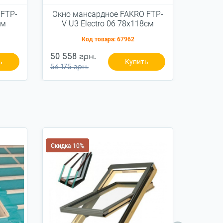
 FTP-
Окно мансардное FAKRO FTP-
Окно 
см
V U3 Electro 06 78x118см
V U3
дерево
Код товара:
67962
50 558 грн.
51 975
ь
Купить
56 175 грн.
57 750 
Скидка 10%
Скидка 