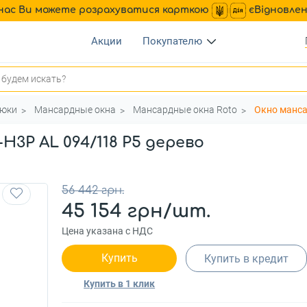
нас Ви можете розрахуватися карткою
єВідновле
Акции
Покупателю
люки
Мансардные окна
Мансардные окна Roto
Окно манса
H3P AL 094/118 P5 дерево
56 442 грн.
45 154 грн/шт.
Цена указана с НДС
Купить
Купить в кредит
Купить в 1 клик