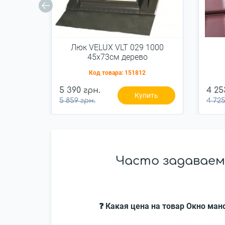
Люк VELUX VLT 029 1000
45x73см дерево
Код товара:
151812
5 390 грн.
4 25
Купить
5 859 грн.
4 725
Часто задаваем
❓ Какая цена на товар Окно ман