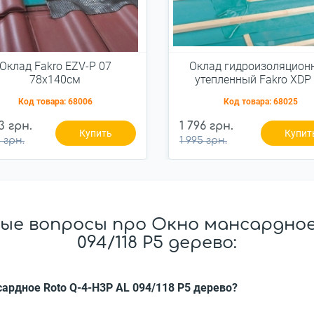
Оклад Fakro EZV-P 07
Оклад гидроизоляцион
78x140см
утепленный Fakro XDP
78x140см наружны
Код товара:
68006
Код товара:
68025
3 грн.
1 796 грн.
Купить
Купит
 грн.
1 995 грн.
ые вопросы про Окно мансардное 
094/118 P5 дерево:
сардное Roto Q-4-H3P AL 094/118 P5 дерево?