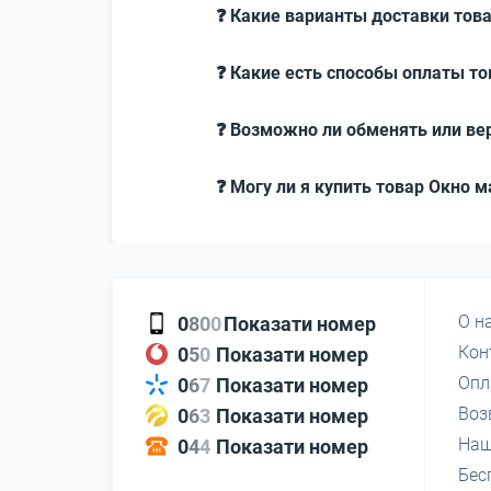
❓ Какие варианты доставки това
❓ Какие есть способы оплаты то
❓ Возможно ли обменять или вер
❓ Могу ли я купить товар Окно 
О н
0
8
0
0
Показати номер
Кон
0
5
0
Показати номер
Опл
0
6
7
Показати номер
Воз
0
6
3
Показати номер
Наш
0
4
4
Показати номер
Бес