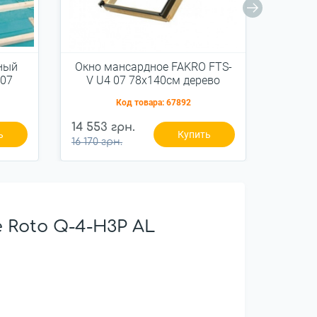
ный
Окно мансардное FAKRO FTS-
Окно 
 07
V U4 07 78x140см дерево
U2 
й
Код товара:
67892
14 553 грн.
9 261 г
ь
Купить
16 170 грн.
10 290 
Roto Q-4-H3P AL