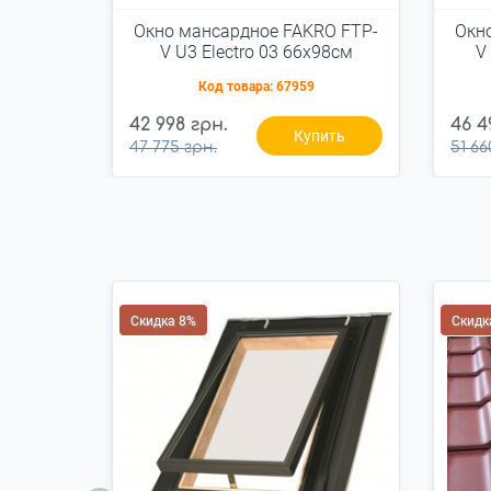
Окно мансардное FAKRO FTP-
Окн
V U3 Electro 03 66x98см
V
дерево
Код товара:
67959
42 998 грн.
46 4
Купить
47 775 грн.
51 66
Скидка 8%
Скидк