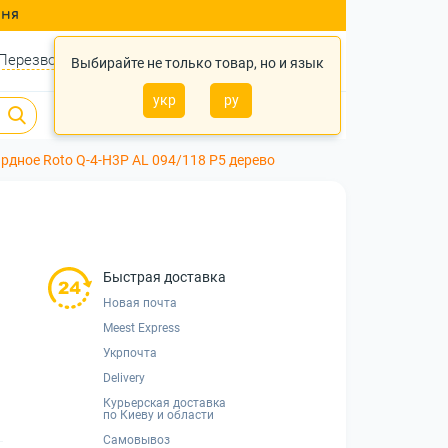
ння
Перезвонить?
Войти
Укр
Ру
Выбирайте не только товар, но и язык
укр
ру
0
0
0 грн.
рдное Roto Q-4-H3P AL 094/118 P5 дерево
Быстрая доставка
Новая почта
Meest Express
Укрпочта
Delivery
Курьерская доставка
по Киеву и области
Самовывоз