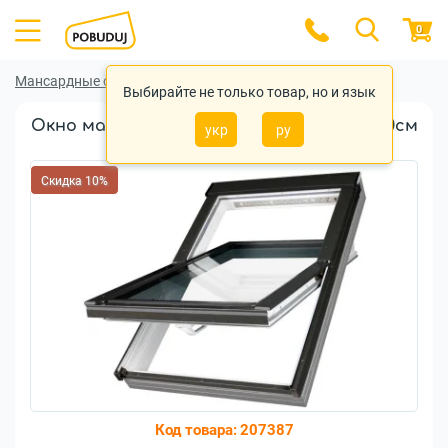
0
Мансардные окна
Мансардные окна Fakro
Выбирайте не только товар, но и язык
Окно мансардное FAKRO PTP U3 07 78x140см
укр
ру
пластик
Скидка 10%
Код товара:
207387