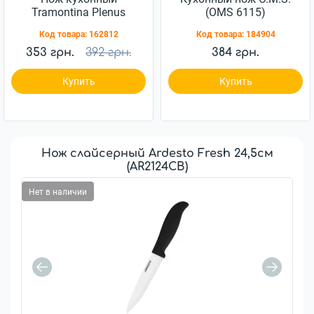
Tramontina Plenus
(OMS 6115)
178мм (23444/167)
Код товара:
162812
Код товара:
184904
353 грн.
392 грн.
384 грн.
Купить
Купить
Нож слайсерный Ardesto Fresh 24,5см
(AR2124CB)
Нет в наличии