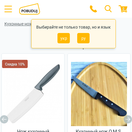
0
Кухонные ножи
Кухонные ножи Ardesto
Выбирайте не только товар, но и язык
укр
ру
Похожие товары
Скидка 10%
Нож кухонный
Кухонный нож O.M.S.