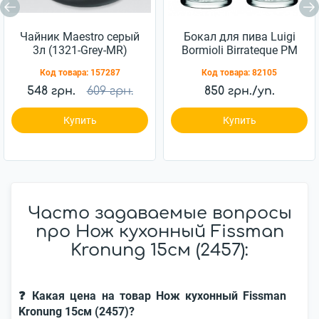
Чайник Maestro серый
Бокал для пива Luigi
3л (1321-Grey-MR)
Bormioli Birrateque PM
988 750мл 2шт
Код товара:
157287
Код товара:
82105
(11828/02)
548 грн.
609 грн.
850 грн./уп.
Купить
Купить
Часто задаваемые вопросы
про Нож кухонный Fissman
Kronung 15см (2457):
❓ Какая цена на товар Нож кухонный Fissman
Kronung 15см (2457)?