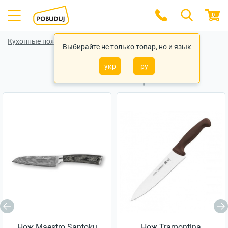
0
Кухонные ножи
Кухонные ножи Fissman
Выбирайте не только товар, но и язык
укр
ру
Похожие товары
Нож Maestro Santoku
Нож Tramontina