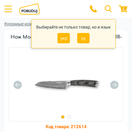
0
Кухонные ножи
Кухонные ножи Maestro
Выбирайте не только товар, но и язык
Нож Maestro Santoku Damascus 125мм (MR-
укр
ру
1482)
Код товара:
212614