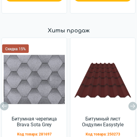
Хиты продаж
Скидка 15%
Битумная черепица
Битумный лист
Brava Sota Grеy
Ондулин Easystyle
2x0,82м волнистый
Код товара:
281697
Код товара:
250273
красный