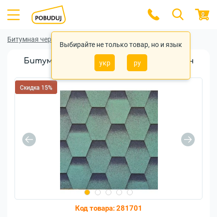
0
Битумная черепица
Битумная черепица BTM
Выбирайте не только товар, но и язык
Битумная черепица BTM Shingle Рубин
укр
ру
зеленый
Скидка 15%
Код товара:
281701