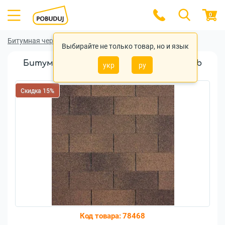
0
Битумная черепица
Битумная черепица IKO
Выбирайте не только товар, но и язык
Битумная черепица Iko Superglass 3Tab
укр
ру
Autumn Brown
Скидка 15%
Код товара:
78468