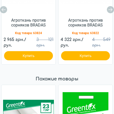
Агроткань против
Агроткань против
сорняков BRADAS
сорняков BRADAS
черная UV 90 г/м2
черная UV 90 г/м2
Код товара:
63824
Код товара:
63822
1,1x100 м, AT9411100
1,6x100 м, AT9416100
2 965 грн./
3 121
4 322 грн./
4 549
рул.
грн.
рул.
грн.
Купить
Купить
Похожие товары