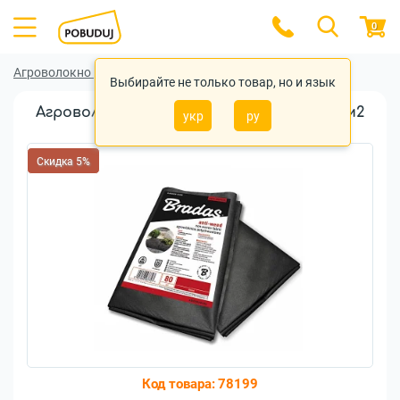
0
Агроволокно
Агроволокно Bradas
Выбирайте не только товар, но и язык
Агроволокно Bradas черное 3,2х5м 80г/м2
укр
ру
(AWB8032005)
Скидка 5%
Код товара:
78199