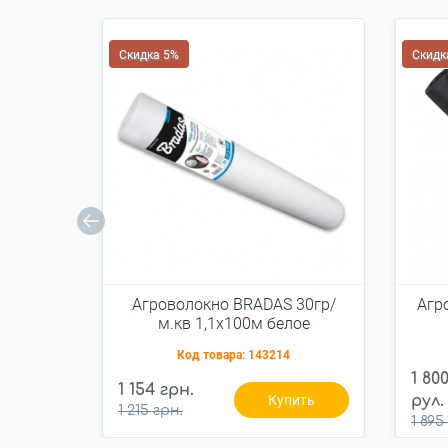
Скидка 5%
Скидк
Агроволокно BRADAS 30гр/
Агр
м.кв 1,1х100м белое
(AWW3011100)
Код товара:
143214
1 80
1 154 грн.
Купить
рул.
1 215 грн.
1 895