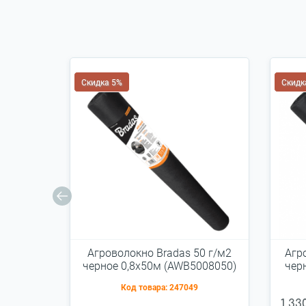
Скидка 5%
Скидк
Агроволокно Bradas 50 г/м2
Агр
черное 0,8х50м (AWB5008050)
чер
Код товара:
247049
1 33