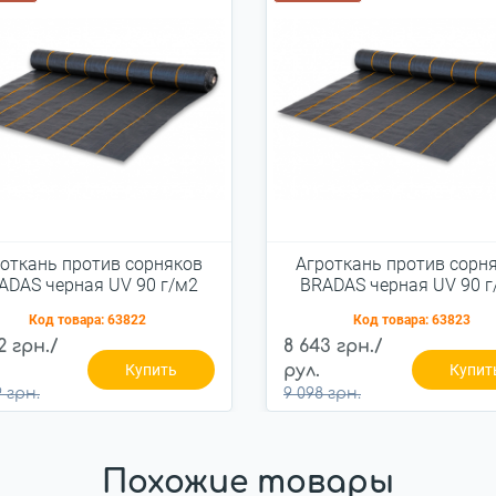
откань против сорняков
Агроткань против сорн
ADAS черная UV 90 г/м2
BRADAS черная UV 90 г
1,6x100 м, AT9416100
3,2x100 м, AT943210
Код товара:
63822
Код товара:
63823
2 грн./
8 643 грн./
Купить
рул.
Купит
 грн.
9 098 грн.
Похожие товары