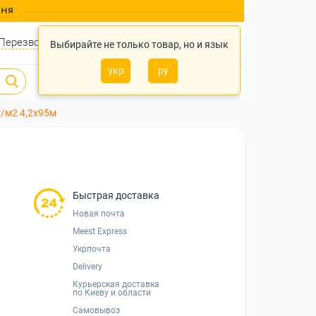
ння
Перезвонить?
Войти
Укр
Ру
Выбирайте не только товар, но и язык
укр
ру
0
0
0 грн.
г/м2 4,2x95м
Быстрая доставка
Новая почта
Meest Express
Укрпочта
Delivery
Курьерская доставка
по Киеву и области
Самовывоз