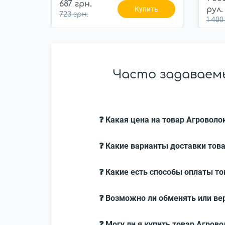
687 грн.
Купить
рул.
723 грн.
1 400
Часто задаваемы
❓ Какая цена на товар Агроволок
❓ Какие варианты доставки това
❓ Какие есть способы оплаты то
❓ Возможно ли обменять или вер
❓ Могу ли я купить товар Агрово