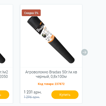
Скидка 5%
Скидка 
г/м2
Агроволокно Bradas 50г/м.кв
Агров
2050
черный, 0,8х100м
(AWB5008100)
Код товара:
237872
1 231 грн.
3 524 
ь
Купить
1 296 грн.
3 709 г