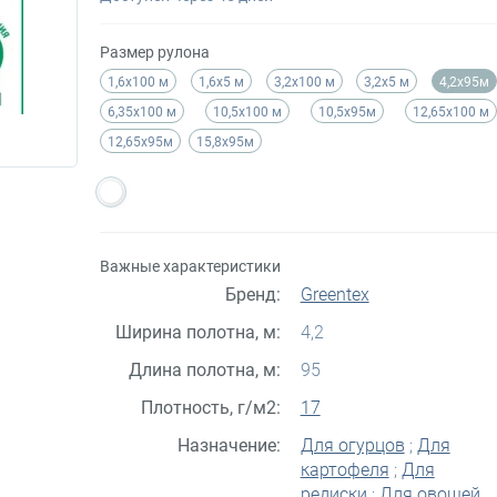
Размер рулона
1,6х100 м
1,6х5 м
3,2х100 м
3,2х5 м
4,2x95м
6,35x100 м
10,5x100 м
10,5x95м
12,65x100 м
12,65x95м
15,8x95м
Важные характеристики
Бренд:
Greentex
Ширина полотна, м:
4,2
Длина полотна, м:
95
Плотность, г/м2:
17
Назначение:
Для огурцов
;
Для
картофеля
;
Для
редиски
;
Для овощей