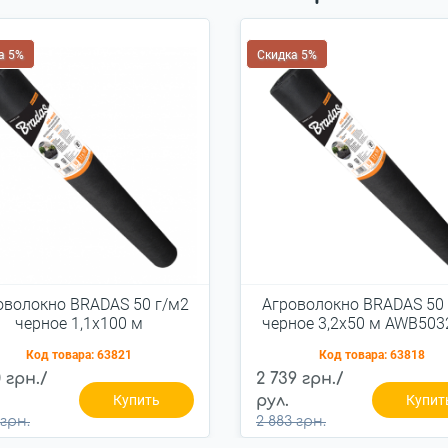
а 5%
Скидка 5%
оволокно BRADAS 50 г/м2
Агроволокно BRADAS 50 
черное 1,1x100 м
черное 3,2x50 м AWB503
(AWB5011100)
Код товара:
63821
Код товара:
63818
0 грн./
2 739 грн./
Купить
рул.
Купит
 грн.
2 883 грн.