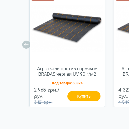
Агроткань против сорняков
Агр
BRADAS черная UV 90 г/м2
BR
1,1x100 м, AT9411100
Код товара:
63824
2 965 грн./
4 32
рул.
Купить
рул.
3 121 грн.
4 549