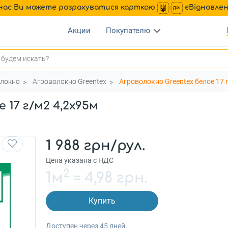
нас Ви можете розрахуватися карткою
єВідновле
Акции
Покупателю
локно
Агроволокно Greentex
Агроволокно Greentex белое 17 
 17 г/м2 4,2x95м
1 988 грн/рул.
Цена указана с НДС
2
1м
=
4,98 грн.
Купить
Доступен через 45 дней