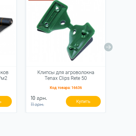
яков
Клипсы для агроволокна
Штифт
/м2
Tenax Clips Rete 50
агрот
0
Код товара:
16636
475 гр
10 грн.
ь
Купить
пак.
11 грн.
500 грн