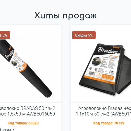
Хиты продаж
а 5%
Скидка 5%
оволокно BRADAS 50 г/м2
Агроволокно Bradas че
ное 1,6x50 м AWB5016050
1,1х10м 50г/м2 (AWB501
Код товара:
63820
Код товара:
78139
0 грн./