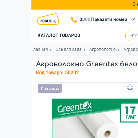
В 
0
8
0
0
Показати номер
КАТАЛОГ ТОВАРОВ
Главная
Все для сада
Агрополотно
Агрово
Агроволокно Greentex белое
Код товара:
50232
Под заказ