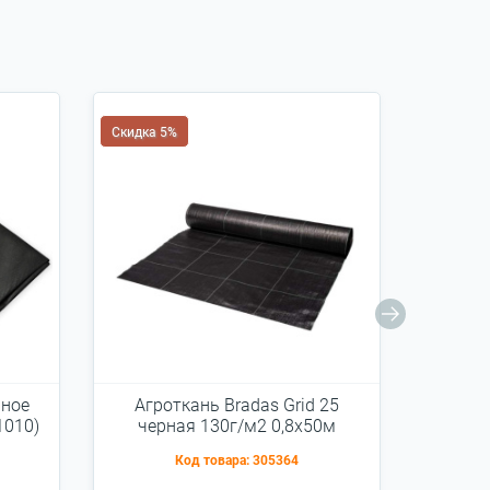
Скидка 5%
Скидка 
рное
Агроткань Bradas Grid 25
Агрот
1010)
черная 130г/м2 0,8x50м
0,4х1
(ATGDBK13008050)
Код товара:
305364