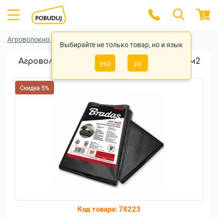
0
Агроволокно
Агроволокно Bradas
Выбирайте не только товар, но и язык
Агроволокно Bradas черное 3,2х10м 80г/м2
укр
ру
(AWB8032010)
Скидка 5%
Код товара:
78223