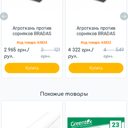
Агроткань против
Агроткань против
сорняков BRADAS
сорняков BRADAS
черная UV 90 г/м2
черная UV 90 г/м2
Код товара:
63824
Код товара:
63822
1,1x100 м, AT9411100
1,6x100 м, AT9416100
2 965 грн./
3 121
4 322 грн./
4 549
рул.
грн.
рул.
грн.
Купить
Купить
Похожие товары