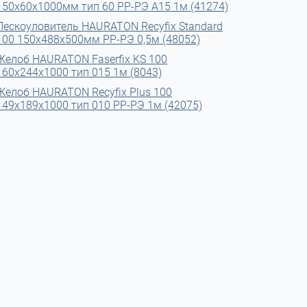
150x60x1000мм тип 60 РР-РЭ А15 1м (41274)
Пескоуловитель HAURATON Recyfix Standard
100 150x488x500мм РР-РЭ 0,5м (48052)
Желоб HAURATON Faserfix KS 100
160х244х1000 тип 015 1м (8043)
Желоб HAURATON Recyfix Plus 100
149х189х1000 тип 010 РР-РЭ 1м (42075)