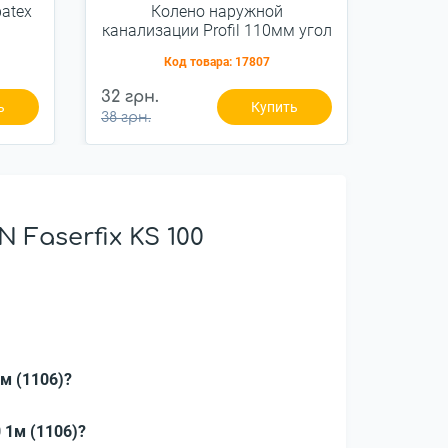
atex
Колено наружной
Колено
канализации Profil 110мм угол
Gran
15
Код товара:
17807
32 грн.
158 гр
ь
Купить
38 грн.
Faserfix KS 100
м (1106)?
 1м (1106)?