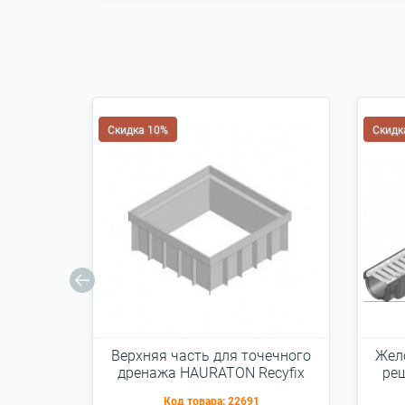
Скидка 10%
Скидк
Верхняя часть для точечного
Жел
дренажа HAURATON Recyfix
ре
Point 30/30 300х120х300
Код товара:
22691