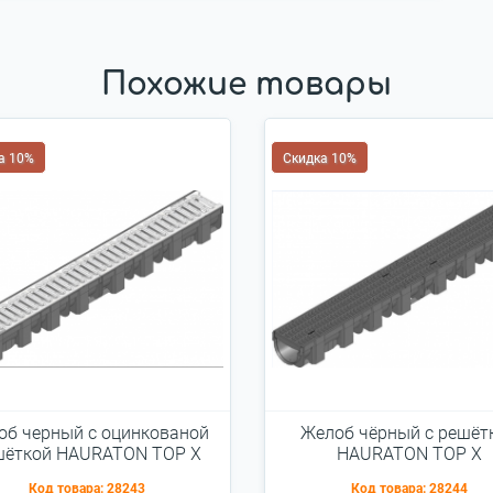
Похожие товары
а 10%
Скидка 10%
об черный с оцинкованой
Желоб чёрный с решёт
шёткой HAURATON TOP Х
HAURATON TOP Х
PE-PP 1м
(119х89х1000), PE-PP 
Код товара:
28243
Код товара:
28244