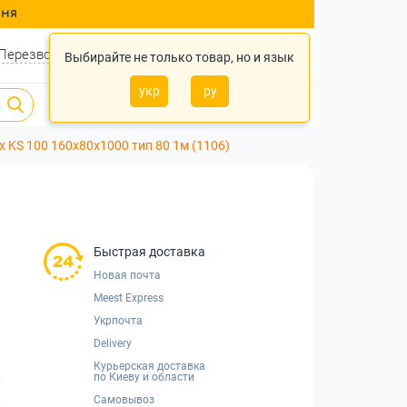
ння
Перезвонить?
Войти
Укр
Ру
Выбирайте не только товар, но и язык
укр
ру
0
0
0 грн.
 KS 100 160х80х1000 тип 80 1м (1106)
Быстрая доставка
Новая почта
Meest Express
Укрпочта
Delivery
Курьерская доставка
по Киеву и области
Самовывоз