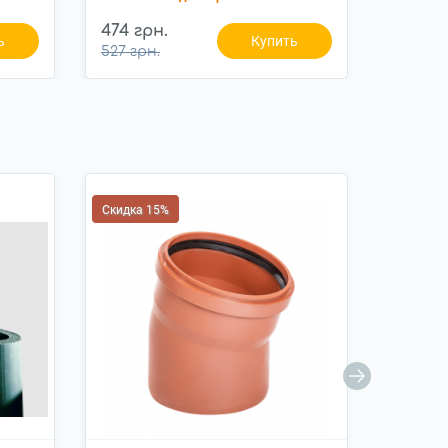
474 грн.
474 гр
ь
Купить
527 грн.
527 грн
Скидка 15%
Новинка