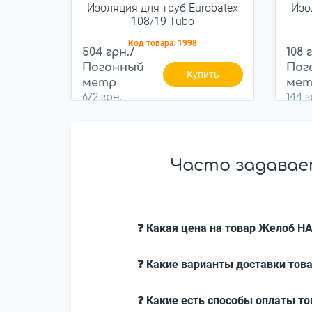
Изоляция для труб Eurobatex
Изо
108/19 Tubo
Код товара:
1998
504 грн./
108 
Погонный
Пог
Купить
метр
мет
672 грн.
144 г
Часто задаваем
❓ Какая цена на товар Желоб HA
❓ Какие варианты доставки това
❓ Какие есть способы оплаты то