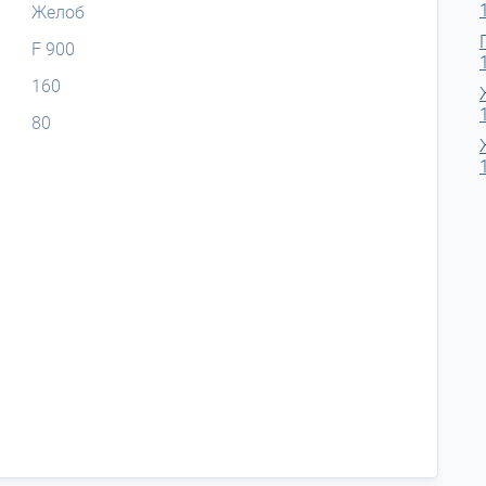
Желоб
F 900
160
80