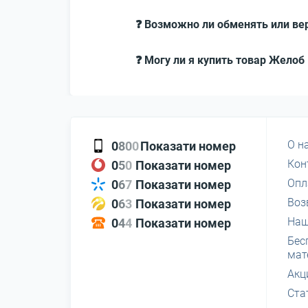
❓ Возможно ли обменять или вер
❓ Могу ли я купить товар Желоб
О н
0
8
0
0
Показати номер
Кон
0
5
0
Показати номер
Опл
0
6
7
Показати номер
Воз
0
6
3
Показати номер
Наш
0
4
4
Показати номер
Бес
мат
Акц
Ста