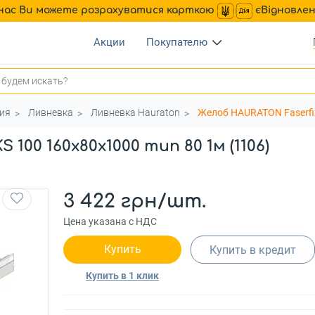
нас Ви можете розрахуватися карткою
єВідновле
Акции
Покупателю
ия
Ливневка
Ливневка Hauraton
Желоб HAURATON Faserfix
100 160х80х1000 тип 80 1м (1106)
3 422 грн/шт.
Цена указана с НДС
Купить
Купить в кредит
Купить в 1 клик