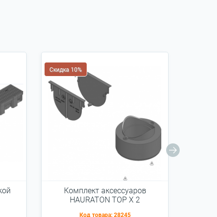
Скидка 10%
Скидка 
кой
Комплект аксессуаров
Уг
HAURATON TOP Х 2
1м
(1
Код товара:
28245