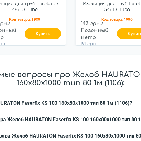
ляция для труб Eurobatex
Изоляция для труб Eurob
48/13 Tubo
54/13 Tubo
Код товара:
1989
Код товара:
1990
грн./
143 грн./
онный
Погонный
Купить
Купит
р
метр
рн.
191 грн.
ые вопросы про Желоб HAURATON 
160х80х1000 тип 80 1м (1106):
URATON Faserfix KS 100 160х80х1000 тип 80 1м (1106)?
ра Желоб HAURATON Faserfix KS 100 160х80х1000 тип 80 1
вара Желоб HAURATON Faserfix KS 100 160х80х1000 тип 80