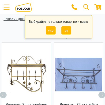
0
Вешалки для одежды
Вешалки для одежды Glozis
Выбирайте не только товар, но и язык
укр
ру
Похожие товары
Вешалка Slipo профиль
Вешалка Slipo трубка