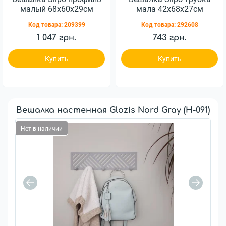
малый 68x60x29см
мала 42x68x27см
(М-028)
(М-075)
Код товара:
209399
Код товара:
292608
1 047 грн.
743 грн.
Купить
Купить
Вешалка настенная Glozis Nord Gray (H-091)
Нет в наличии