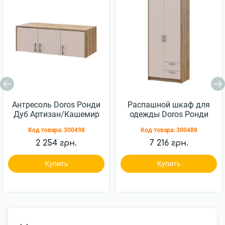
Антресоль Doros Ронди
Распашной шкаф для
Дуб Артизан/Кашемир
одежды Doros Ронди
3 ДСП 121х52х41
Дуб Артизан/Кашемир
Код товара:
300498
Код товара:
300488
(80737823)
2ДСП 82х52х195
(80737805)
2 254 грн.
7 216 грн.
Купить
Купить