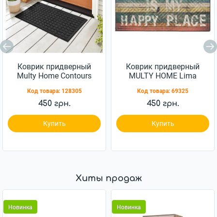
Коврик придверный
Коврик придверный
Multy Home Contours
MULTY HOME Lima
Rounds антрацит
Happy Place 45x75см
Код товара:
128305
Код товара:
69325
45x75см (EU5000128)
450 грн.
450 грн.
Купить
Купить
Хиты продаж
Новинка
Новинка