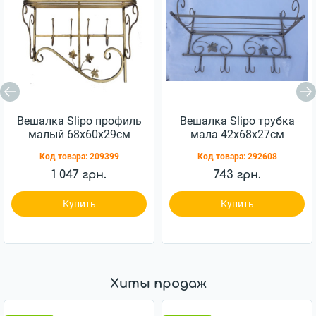
Вешалка Slipo профиль
Вешалка Slipo трубка
малый 68x60x29см
мала 42x68x27см
(М-028)
(М-075)
Код товара:
209399
Код товара:
292608
1 047 грн.
743 грн.
Купить
Купить
Хиты продаж