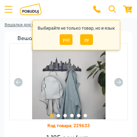
0
Вешалки для одежды
Вешалки для одежды Glozis
Выбирайте не только товар, но и язык
Вешалка настенная Glozis City (H-053)
укр
ру
Код товара:
229633