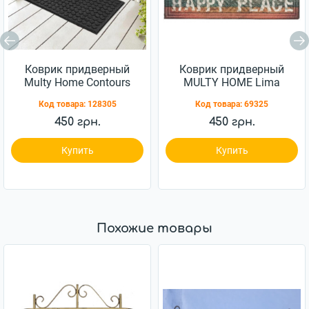
Коврик придверный
Коврик придверный
Multy Home Contours
MULTY HOME Lima
Rounds антрацит
Happy Place 45x75см
Код товара:
128305
Код товара:
69325
45x75см (EU5000128)
450 грн.
450 грн.
Купить
Купить
Похожие товары