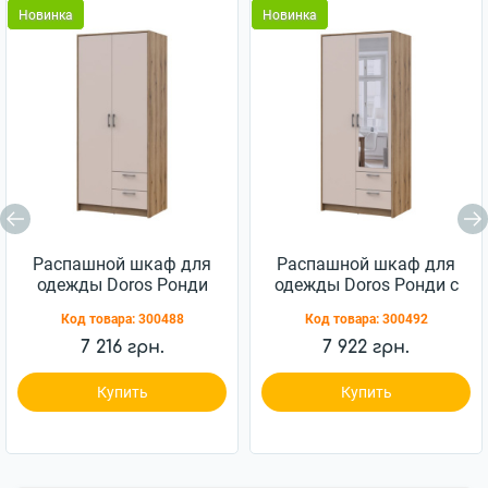
Новинка
Новинка
Распашной шкаф для
Распашной шкаф для
одежды Doros Ронди
одежды Doros Ронди с
Дуб Артизан/Кашемир
зеркалом Дуб Артизан/
Код товара:
300488
Код товара:
300492
2ДСП 82х52х195
Кашемир 2ДСП
(80737805)
82х52х195 (80737807)
7 216 грн.
7 922 грн.
Купить
Купить