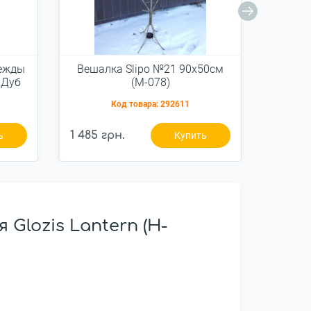
ежды
Вешалка Slipo №21 90x50см
Комо
 Дуб
(М-078)
Я
СП
Код товара:
292611
)
1 485 грн.
7 902 
ь
Купить
lozis Lantern (H-