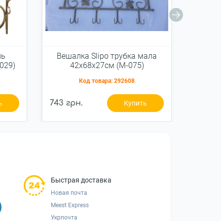
ль
Вешалка Slipo трубка мала
Вешалк
029)
42x68x27см (М-075)
415100
Код товара:
292608
743 грн.
1 077 г
ь
Купить
Быстрая доставка
Новая почта
Meest Express
Укрпочта