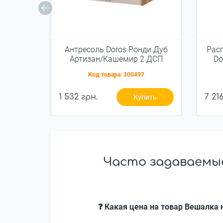
Антресоль Doros Ронди Дуб
Рас
Артизан/Кашемир 2 ДСП
Do
82х52х41 (80737813)
Ка
Код товара:
300497
1 532 грн.
7 21
Купить
Часто задаваемые
❓ Какая цена на товар Вешалка н