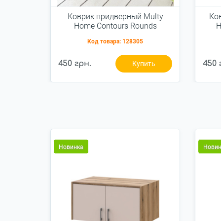
Коврик придверный Multy
Ко
Home Contours Rounds
H
антрацит 45x75см
Код товара:
128305
(EU5000128)
450 грн.
450 
Купить
Новинка
Новин