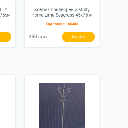
LTY
Коврик придверный Multy
Ковр
x75см
Home Lima Seagrass 45x75 м
HOME
(EU5000259)
Код товара:
165483
450 грн.
600 гр
ь
Купить