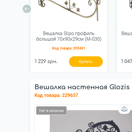
Вешалка Slipo профиль
Веша
большой 70x90x29см (М-030)
Код товара:
209401
1 229 грн.
1 04
Купить
Вешалка настенная Glozis L
Код товара:
229637
Нет в наличии