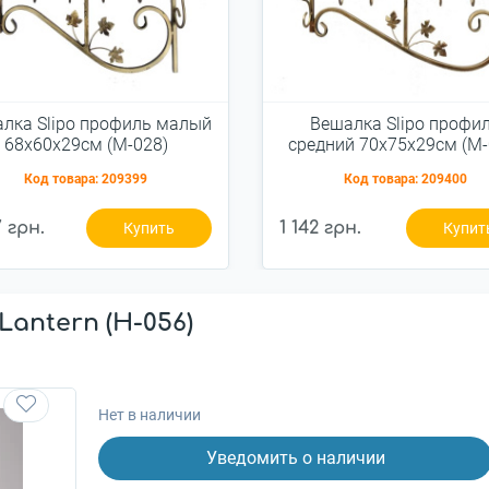
лка Slipo профиль малый
Вешалка Slipo профи
68x60x29см (М-028)
средний 70x75x29см (М-
Код товара:
209399
Код товара:
209400
7 грн.
1 142 грн.
Купить
Купит
antern (H-056)
Нет в наличии
Уведомить о наличии