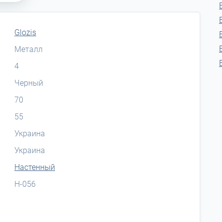
Glozis
Металл
4
Черный
70
55
Украина
Украина
Настенный
H-056