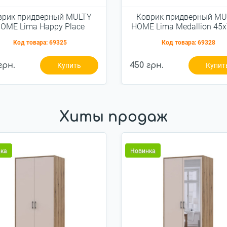
врик придверный MULTY
Коврик придверный MU
OME Lima Happy Place
HOME Lima Medallion 45
45x75см
Код товара:
69325
Код товара:
69328
грн.
450 грн.
Купить
Купит
Хиты продаж
ка
Новинка