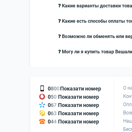
❓ Какие варианты доставки това
❓ Какие есть способы оплаты тов
❓ Возможно ли обменять или вер
❓ Могу ли я купить товар Вешалк
О н
0
8
0
0
Показати номер
Кон
0
5
0
Показати номер
Опл
0
6
7
Показати номер
Воз
0
6
3
Показати номер
Наш
0
4
4
Показати номер
Бес