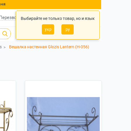
ння
Перезвонить?
Войти
Укр
Ру
Выбирайте не только товар, но и язык
укр
ру
0
0
0 грн.
s
Вешалка настенная Glozis Lantern (H-056)