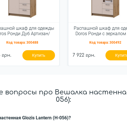
пашной шкаф для одежды
Распашной шкаф для од
ros Ронди Дуб Артизан/
Doros Ронди с зеркалом
шемир 2ДСП 82х52х195
Артизан/Кашемир 2Д
Код товара:
300488
Код товара:
300492
(80737805)
82х52х195 (80737807
6 грн.
7 922 грн.
Купить
Купит
 вопросы про Вешалка настенная G
056):
астенная Glozis Lantern (H-056)?