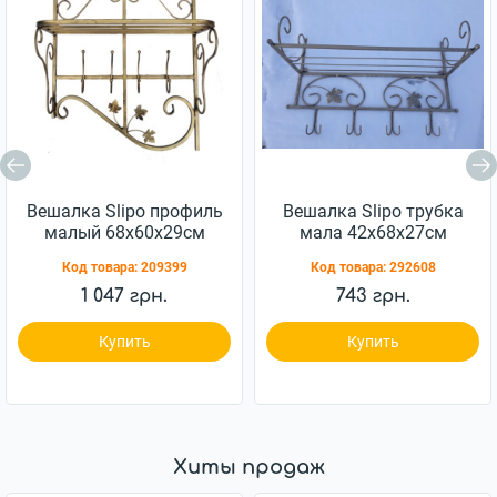
Вешалка Slipo профиль
Вешалка Slipo трубка
малый 68x60x29см
мала 42x68x27см
(М-028)
(М-075)
Код товара:
209399
Код товара:
292608
1 047 грн.
743 грн.
Купить
Купить
Хиты продаж