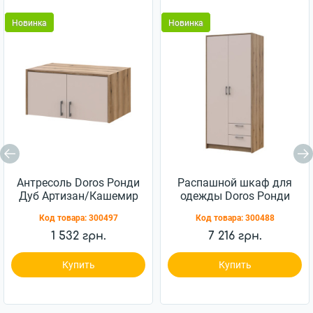
Новинка
Новинка
Антресоль Doros Ронди
Распашной шкаф для
Дуб Артизан/Кашемир
одежды Doros Ронди
2 ДСП 82х52х41
Дуб Артизан/Кашемир
Код товара:
300497
Код товара:
300488
(80737813)
2ДСП 82х52х195
(80737805)
1 532 грн.
7 216 грн.
Купить
Купить