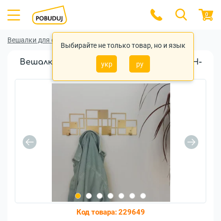
0
Вешалки для одежды
Вешалки для одежды Glozis
Выбирайте не только товар, но и язык
Вешалка настенная Glozis Bau Bronze (H-
укр
ру
075)
Код товара:
229649