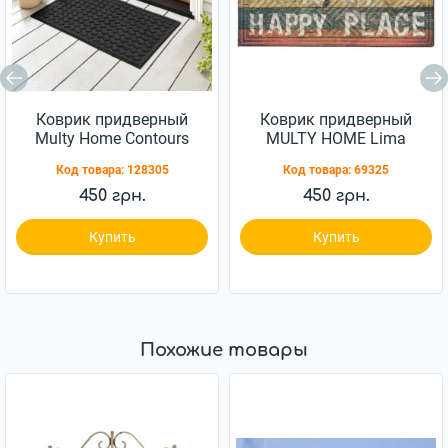
Коврик придверный
Коврик придверный
Multy Home Contours
MULTY HOME Lima
Rounds антрацит
Happy Place 45x75см
Код товара:
128305
Код товара:
69325
45x75см (EU5000128)
450 грн.
450 грн.
Купить
Купить
Похожие товары