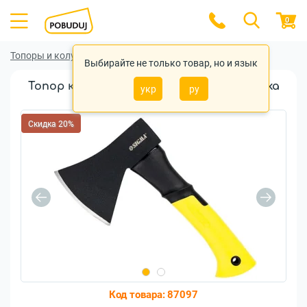
0
Топоры и колуны
Топоры и колуны Sigma
Выбирайте не только товар, но и язык
Топор колун Sigma фиберглассовая ручка
укр
ру
450г (4322011)
Скидка 20%
Код товара:
87097