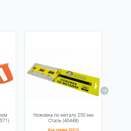
 мм
Ножовка по металу 250 мм
Секат
571)
Cталь (40448)
Код товара:
32215