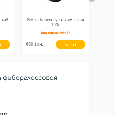
рный
Бочка Консенсус техническая
Емкост
100л
ле
Код товара:
299487
850 грн.
1 000 г
ь
Купить
a фиберглассовая
31)?