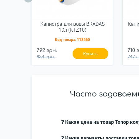
Канистра для воды BRADAS
Кани
10л (KTZ10)
Код товара:
118460
792 грн.
710 
Купить
834 грн.
747 г
Часто задаваемы
❓ Какая цена на товар Топор ко
❓ Какие варианты доставки това