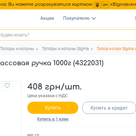
нас Ви можете розрахуватися карткою
єВідновле
Акции
Покупателю
Топоры и колуны
Топоры и колуны Sigma
Топор колун Sigma 
ссовая ручка 1000г (4322031)
408 грн/шт.
Цена указана с НДС
Купить
Купить в кредит
Купить в 1 клик
вес,гр