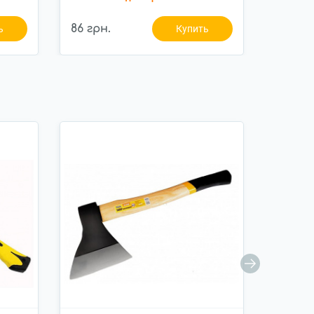
86 грн.
456 гр
ь
Купить