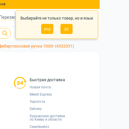
ння
Перезвонить?
Войти
Укр
Ру
Выбирайте не только товар, но и язык
укр
ру
0
0
0 грн.
фиберглассовая ручка 1000г (4322031)
Быстрая доставка
Новая почта
Meest Express
Укрпочта
Delivery
Курьерская доставка
по Киеву и области
Самовывоз