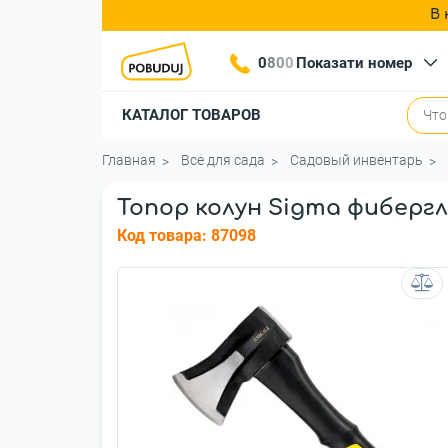
В 
0
8
0
0
Показати номер
КАТАЛОГ ТОВАРОВ
Главная
Все для сада
Садовый инвентарь
Топор колун Sigma фибергла
Код товара:
87098