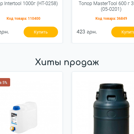
р Intertool 1000г (HT-0258)
Топор MasterTool 600 г 
(05-0201)
Код товара:
110400
Код товара:
36849
грн.
423 грн.
Купить
Купит
Хиты продаж
а 5%