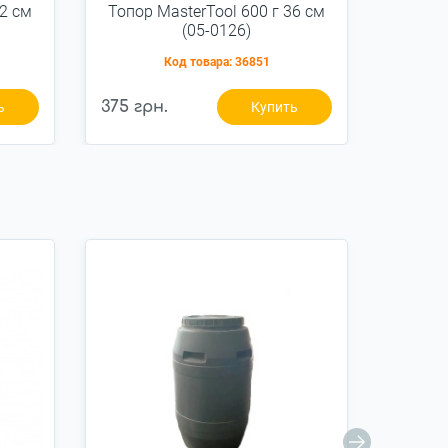
32 см
Топор MasterTool 600 г 36 см
Топор 
(05-0126)
Код товара:
36851
375 грн.
455 гр
ь
Купить