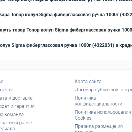
вара Топор колун Sigma фиберглассовая ручка 1000г (432
нуть товар Топор колун Sigma фиберглассовая ручка 1000
колун Sigma фиберглассовая ручка 1000г (4322031) в кред
ас
Карта сайта
такты
Договор публичной офер
ата и доставка
Политика
конфиденциальности
врат и гарантия
Политика использования
а команда
Cookies
платный расчет
Правила размещения
ериала