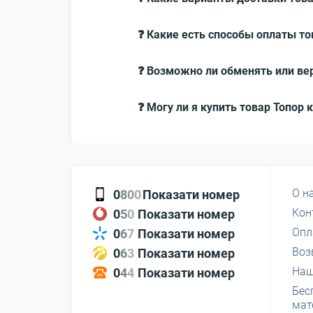
❓ Какие есть способы оплаты то
❓ Возможно ли обменять или вер
❓ Могу ли я купить товар Топор 
О н
0
8
0
0
Показати номер
Кон
0
5
0
Показати номер
Опл
0
6
7
Показати номер
Воз
0
6
3
Показати номер
Наш
0
4
4
Показати номер
Бес
мат