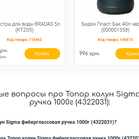
стра для воды BRADAS 5л
Бидон Пласт Бак 40л че
(KTZ05)
(000001358)
Код товара:
118462
Код товара:
145415
грн.
996 грн.
Купить
Купит
рн.
е вопросы про Топор колун Sigm
ручка 1000г (4322031):
лун Sigma фиберглассовая ручка 1000г (4322031)?
ра Топор колун Sigma фиберглассовая ручка 1000г (43220