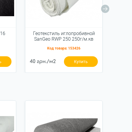
S16
Геотекстиль иглопробивной
Геоте
SanGeo RWP 250 250г/м.кв
SanG
2x100м
Код товара:
153426
40 грн./м2
47 грн
ь
Купить