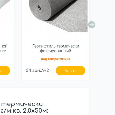
вной
Геотекстиль термически
Про
.кв
фиксированный
Enk
иглопробивной Геопульс-ТФ
Код товара:
289703
200 г/м.кв. 2,0x50м
34 грн./м2
218 гр
ь
Купить
 термически
м.кв. 2,0x50м: