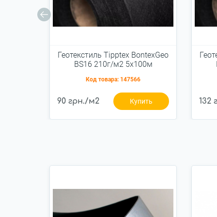
Геотекстиль Tipptex BontexGeo
Геот
BS16 210г/м2 5x100м
Код товара:
147566
90 грн./м2
132 
Купить