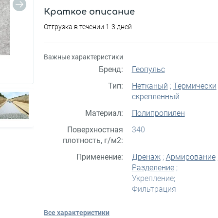
Краткое описание
Отгрузка в течении 1-3 дней
Важные характеристики
Бренд:
Геопульс
Тип:
Нетканый
;
Термически
скрепленный
Материал:
Полипропилен
Поверхностная
340
плотность, г/м2:
Применение:
Дренаж
;
Армирование
Разделение
;
Укрепление;
Фильтрация
Все характеристики