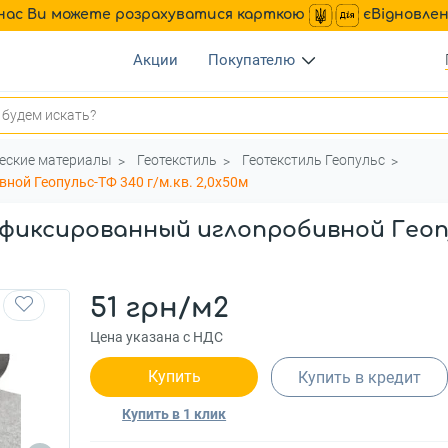
нас Ви можете розрахуватися карткою
єВідновле
Акции
Покупателю
ческие материалы
Геотекстиль
Геотекстиль Геопульс
ной Геопульс-ТФ 340 г/м.кв. 2,0x50м
иксированный иглопробивной Геопуль
51 грн/м2
Цена указана с НДС
Купить
Купить в кредит
Купить в 1 клик