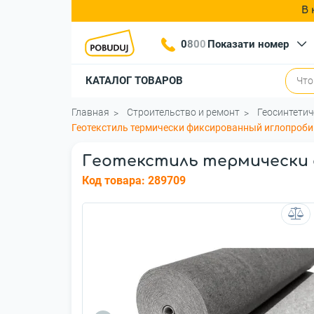
В 
0
8
0
0
Показати номер
КАТАЛОГ ТОВАРОВ
Главная
Строительство и ремонт
Геосинтети
Геотекстиль термически фиксированный иглопробив
Геотекстиль термически ф
Код товара:
289709