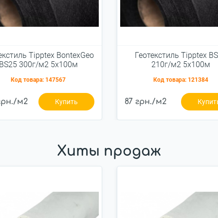
екстиль Tipptex BontexGeo
Геотекстиль Tipptex B
BS25 300г/м2 5x100м
210г/м2 5x100м
Код товара:
147567
Код товара:
121384
грн./м2
87 грн./м2
Купить
Купит
Хиты продаж