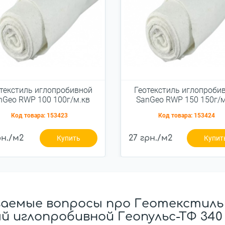
текстиль иглопробивной
Геотекстиль иглопроби
nGeo RWP 100 100г/м.кв
SanGeo RWP 150 150г/м
2x100м
2x100м
Код товара:
153423
Код товара:
153424
рн./м2
27 грн./м2
Купить
Купит
ваемые вопросы про Геотекстиль
 иглопробивной Геопульс-ТФ 340 г/