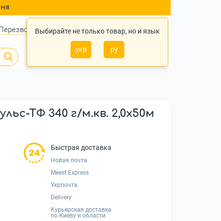
ння
Перезвонить?
Войти
Укр
Ру
Выбирайте не только товар, но и язык
укр
ру
0
0
0 грн.
с-ТФ 340 г/м.кв. 2,0x50м
Быстрая доставка
Новая почта
Meest Express
Укрпочта
Delivery
Курьерская доставка
по Киеву и области