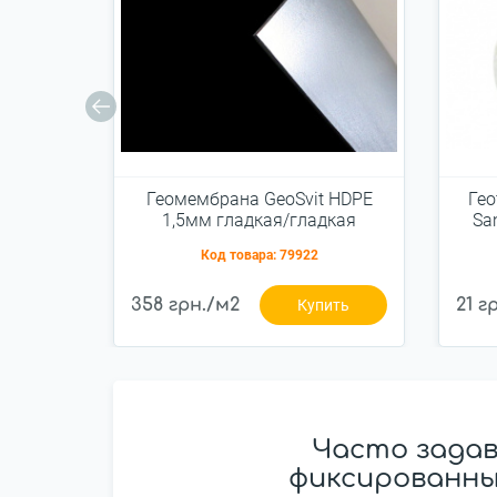
Геомембрана GeoSvit HDPE
Гео
1,5мм гладкая/гладкая
Sa
5x100м
Код товара:
79922
358 грн./м2
21 г
Купить
Часто зада
фиксированный