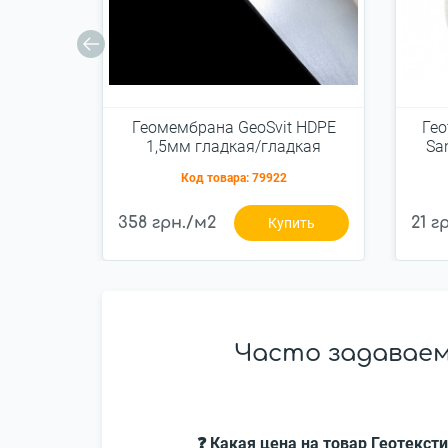
Геомембрана GeoSvit HDPE
Гео
1,5мм гладкая/гладкая
Sa
5x100м
Код товара:
79922
358 грн./м2
21 г
Купить
Часто задаваем
❓ Какая цена на товар Геотексти