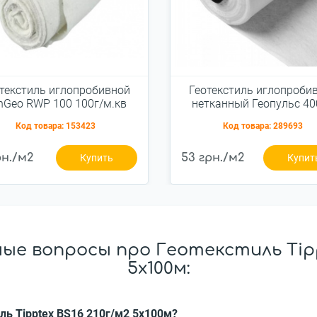
текстиль иглопробивной
Геотекстиль иглопроби
nGeo RWP 100 100г/м.кв
нетканный Геопульс 400
2x100м
м.кв. 2,0x50м
Код товара:
153423
Код товара:
289693
рн./м2
53 грн./м2
Купить
Купит
ые вопросы про Геотекстиль Tippt
5x100м:
ль Tipptex BS16 210г/м2 5x100м?