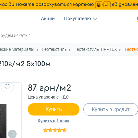
нас Ви можете розрахуватися карткою
єВідновле
Акции
Покупателю
ческие материалы
Геотекстиль
Геотекстиль TIPPTEX
Геотек
10г/м2 5x100м
87 грн/м2
Цена указана с НДС
Купить
Купить в кредит
Купить в 1 клик