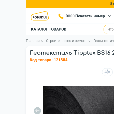
В 
0
8
0
0
Показати номер
КАТАЛОГ ТОВАРОВ
Главная
Строительство и ремонт
Геосинтети
Геотекстиль Tipptex BS16 2
Код товара:
121384