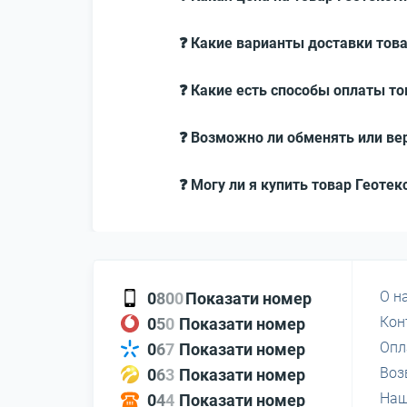
❓ Какие варианты доставки това
❓ Какие есть способы оплаты то
❓ Возможно ли обменять или вер
❓ Могу ли я купить товар Геотек
О н
0
8
0
0
Показати номер
Кон
0
5
0
Показати номер
Опл
0
6
7
Показати номер
Воз
0
6
3
Показати номер
Наш
0
4
4
Показати номер