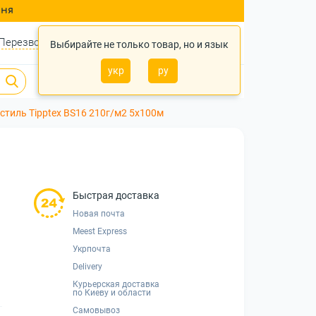
ння
Перезвонить?
Войти
Укр
Ру
Выбирайте не только товар, но и язык
укр
ру
0
0
0 грн.
стиль Tipptex BS16 210г/м2 5x100м
Быстрая доставка
Новая почта
Meest Express
Укрпочта
Delivery
Курьерская доставка
по Киеву и области
Самовывоз