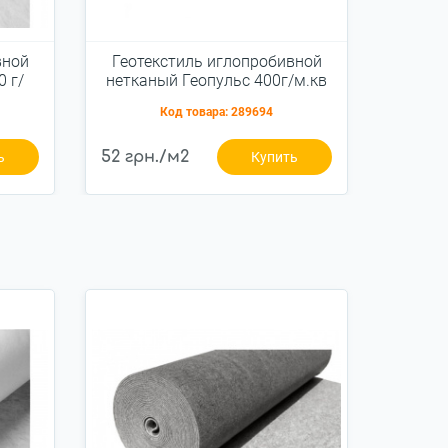
вной
Геотекстиль иглопробивной
Геоте
 г/
нетканый Геопульс 400г/м.кв
нетка
3,0x50м
Код товара:
289694
52 грн./м2
65 грн
ь
Купить