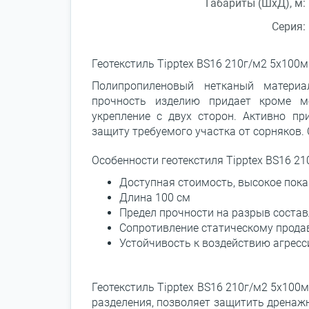
Габариты (ШхД), м:
Серия:
Геотекстиль Tipptex BS16 210г/м2 5x100м
Полипропиленовый нетканый матери
прочность изделию придает кроме ме
укрепление с двух сторон. Активно пр
защиту требуемого участка от сорняков
Особенности геотекстиля Tipptex BS16 2
Доступная стоимость, высокое пока
Длина 100 см
Предел прочности на разрыв составл
Сопротивление статическому прода
Устойчивость к воздействию агрес
Геотекстиль Tipptex BS16 210г/м2 5x100м
разделения, позволяет защитить дренажн