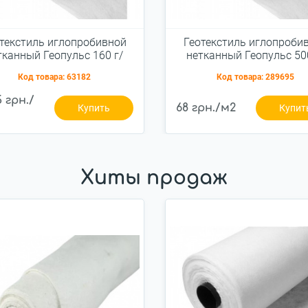
текстиль иглопробивной
Геотекстиль иглопроби
тканный Геопульс 160 г/
нетканный Геопульс 500
м.кв. 2,0x50м
м.кв. 2,0x50м
Код товара:
63182
Код товара:
289695
5 грн./
68 грн./м2
Купить
Купит
Хиты продаж