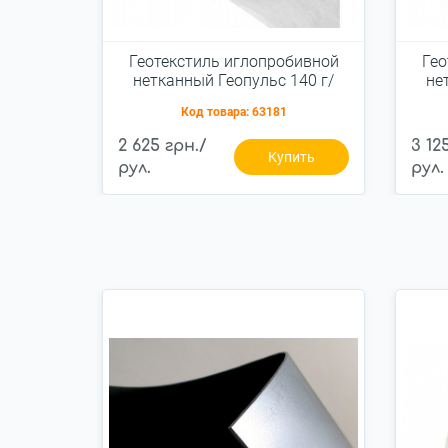
Геотекстиль иглопробивной
Гео
нетканный Геопульс 140 г/
не
м.кв. 2,0x50м
Код товара:
63181
2 625 грн./
3 12
Купить
рул.
рул.