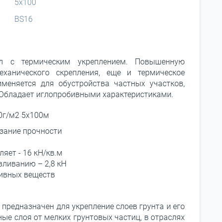
5х100
BS16
ал с термическим укреплением. Повышенную
ханического скрепления, еще и термическое
именяется для обустройства частных участков,
. Обладает иглопробивными характеристиками.
10г/м2 5x100м
зание прочности
яет - 16 кН/кв.м
вливанию – 2,8 кН
сивных веществ
 предназначен для укрепление слоев грунта и его
ые слоя от мелких грунтовых частиц, в отраслях