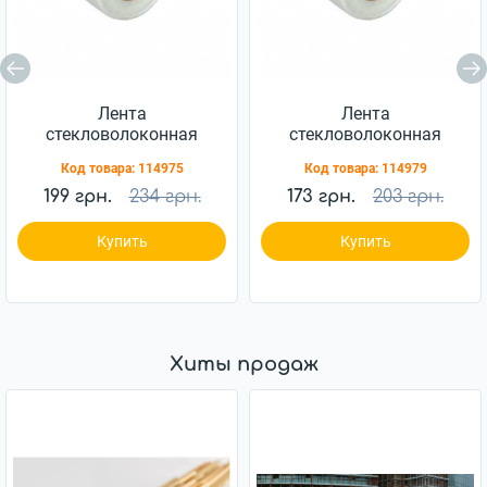
Лента
Лента
стекловолоконная
стекловолоконная
Hardy 100ммх20м
Hardy 42ммх45м (0350-
Код товара:
114975
Код товара:
114979
(0350-421020)
424245)
199 грн.
234 грн.
173 грн.
203 грн.
Купить
Купить
Хиты продаж