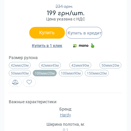
234 грн.
199 грн/шт.
Цена указана с НДС
Купить
Купить в кредит
Купить в 1 клик
Размер рулона
42ммх20м
42ммх45м
42ммх90м
50ммх20м
50ммх90м
100ммх20м
100ммх90м
150ммх20м
Важные характеристики
Бренд:
Hardy
Ширина полотна, м:
0,1