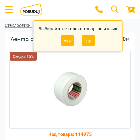
0
Стеклосетки
Стеклосетки Hardy
Выбирайте не только товар, но и язык
Лента стекловолоконная Hardy 100ммх20м
укр
ру
(0350-421020)
Скидка 15%
Код товара:
114975