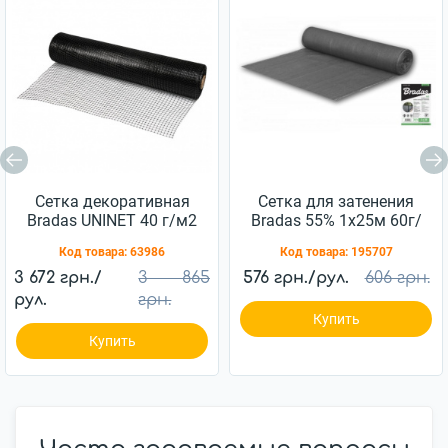
Сетка декоративная
Сетка для затенения
Bradas UNINET 40 г/м2
Bradas 55% 1х25м 60г/
(14х16 мм) 1,8х100 м
м.кв (AS-CO6010025GY)
Код товара:
63986
Код товара:
195707
3 672 грн./
3 865
576 грн./рул.
606 грн.
рул.
грн.
Купить
Купить