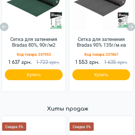
Сетка для затенения
Сетка для затенения
Bradas 80%, 90г/м2
Bradas 90% 135г/м.кв
1х50м (AS-
1,2х25м (AS-
Код товара:
247053
Код товара:
237867
CO9010050GR)
CO13512025GY)
1 637 грн.
1 723 грн.
1 553 грн.
1 635 грн.
Купить
Купить
Хиты продаж
Скидка 5%
Скидка 5%