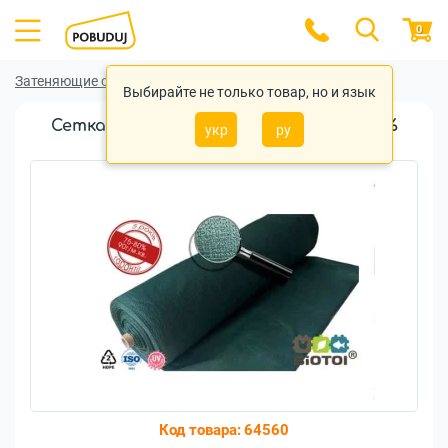
0
Затеняющие сетки
Затеняющие сетки Biotol
Выбирайте не только товар, но и язык
Сетка затеняющая Biotol SOMBRA 75%
укр
ру
(6x5м)
Код товара:
64560