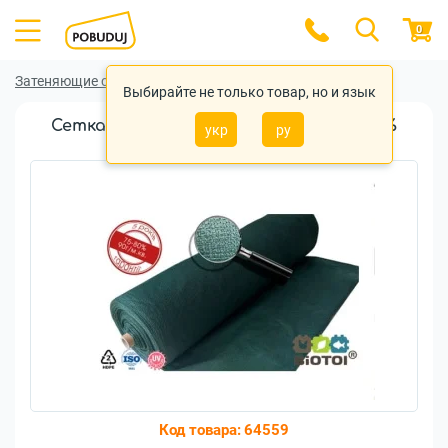
0
Затеняющие сетки
Затеняющие сетки Biotol
Выбирайте не только товар, но и язык
Сетка затеняющая Biotol SOMBRA 70%
укр
ру
(4x10м)
Код товара:
64559