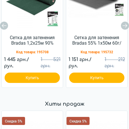
Сетка для затенения
Сетка для затенения
Bradas 1,2х25м 90%
Bradas 55% 1х50м 60г/
135г/м2 (AS-
м2 (AS-CO6010050GY)
Код товара:
195708
Код товара:
195732
CO13512025GR)
1 445 грн./
1 521
1 151 грн./
1 212
рул.
грн.
рул.
грн.
Купить
Купить
Хиты продаж
Скидка 5%
Скидка 5%