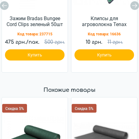
Зажим Bradas Bungee
Клипсы для
Cord Clips зеленый 50шт
агроволокна Tenax
(BCK4-GR-L)
Clips Rete 50
Код товара:
237715
Код товара:
16636
475 грн./пак.
500 грн.
10 грн.
11 грн.
Купить
Купить
Похожие товары
Скидка 5%
Скидка 5%