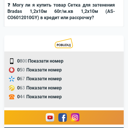
❓ Могу ли я купить товар Сетка для затенения
Bradas 1,2x10м 60г/м.кв 1,2x10м (AS-
CO6012010GY) в кредит или рассрочку?
0
8
0
0
Показати номер
0
5
0
Показати номер
0
6
7
Показати номер
0
6
3
Показати номер
0
4
4
Показати номер