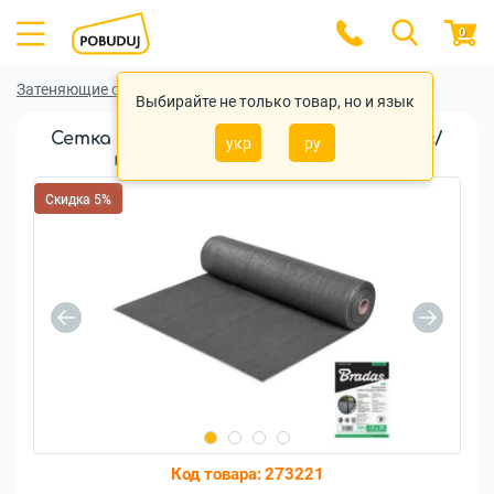
0
Затеняющие сетки
Затеняющие сетки Bradas
Выбирайте не только товар, но и язык
Сетка для затенения Bradas 1,2x10м 60г/
укр
ру
м.кв 1,2x10м (AS-CO6012010GY)
Скидка 5%
Код товара:
273221