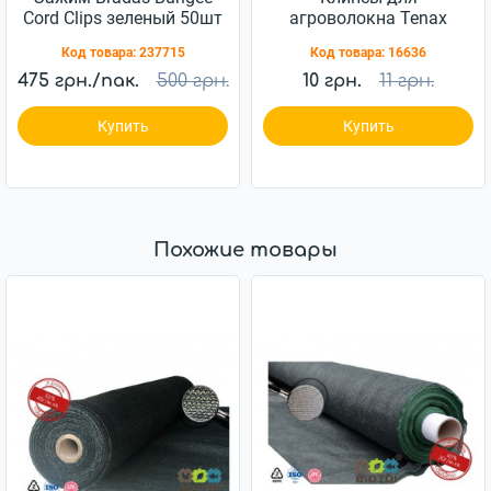
Cord Clips зеленый 50шт
агроволокна Tenax
(BCK4-GR-L)
Clips Rete 50
Код товара:
237715
Код товара:
16636
475 грн./пак.
500 грн.
10 грн.
11 грн.
Купить
Купить
Похожие товары