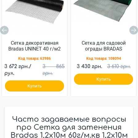
Сетка декоративная
Сетка для садовой
Bradas UNINET 40 г/м2
ограды BRADAS
(14х16 мм) 1,8х100 м
10х10мм 1x25м (AS-
Код товара:
63986
Код товара:
108094
SQ10101025GR)
3 672 грн./
3 865
3 430 грн.
3 610 грн.
рул.
грн.
Купить
Купить
Часто задаваемые вопросы
про Сетка для затенения
Bradas 1,2x10м 60г/м.кв 1,2x10м