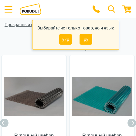
0
Прозрачный шифер
Прозрачный шифер Elyplast
Выбирайте не только товар, но и язык
укр
ру
Похожие товары
Рулонный шифер
Рулонный шифер