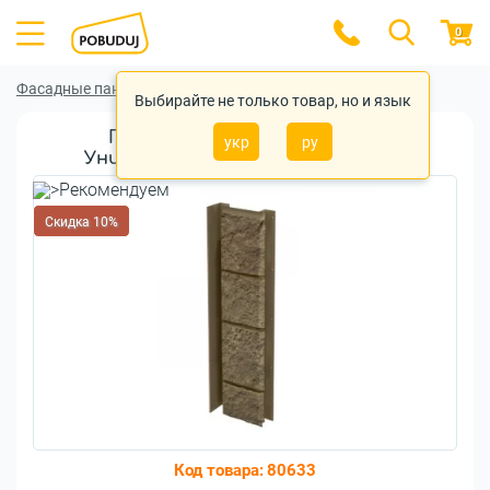
0
Фасадные панели
Фасадные панели VOX
Выбирайте не только товар, но и язык
Планка VOX Solid SandStone
укр
ру
Универсальная Light Brown 0,42 м
Скидка 10%
Код товара:
80633