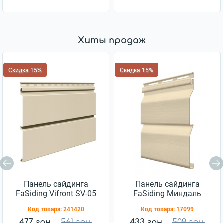
Хиты продаж
Скидка 15%
Скидка 15%
Панель сайдинга
Панель сайдинга
FaSiding Vifront SV-05
FaSiding Миндаль
бежевый 0,75м2
0,98кв.м
Код товара:
241420
Код товара:
17099
477 грн.
561 грн.
433 грн.
509 грн.