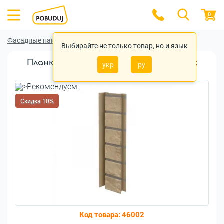
0
Фасадные панели
Фасадные панели VOX
Выбирайте не только товар, но и язык
Планка VOX Универсальная Solid Brick
укр
ру
EXETER 0,42м
Скидка 10%
Код товара:
46002