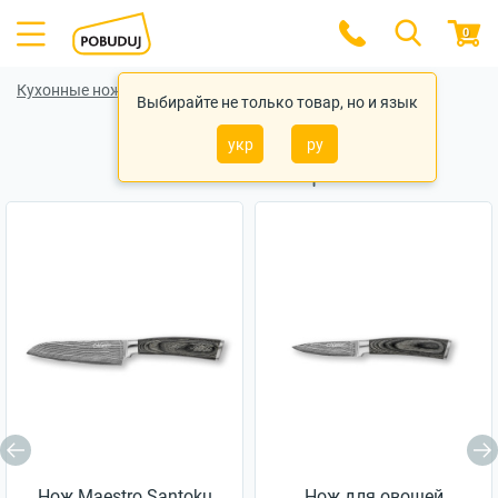
0
Кухонные ножи
Кухонные ножи Tramontina
Выбирайте не только товар, но и язык
укр
ру
Похожие товары
Нож Maestro Santoku
Нож для овощей