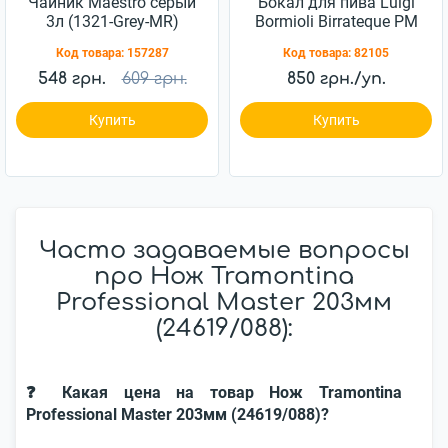
Чайник Maestro серый
Бокал для пива Luigi
3л (1321-Grey-MR)
Bormioli Birrateque PM
988 750мл 2шт
Код товара:
157287
Код товара:
82105
(11828/02)
548 грн.
609 грн.
850 грн./уп.
Купить
Купить
Часто задаваемые вопросы
про Нож Tramontina
Professional Master 203мм
(24619/088):
❓ Какая цена на товар Нож Tramontina
Professional Master 203мм (24619/088)?