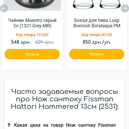
Чайник Maestro серый
Бокал для пива Luigi
3л (1321-Grey-MR)
Bormioli Birrateque PM
988 750мл 2шт
Код товара:
157287
Код товара:
82105
(11828/02)
548 грн.
609 грн.
850 грн./уп.
Купить
Купить
Часто задаваемые вопросы
про Нож сантоку Fissman
Hattori Hammered 13см (2531):
❓ Какая цена на товар Нож сантоку Fissman