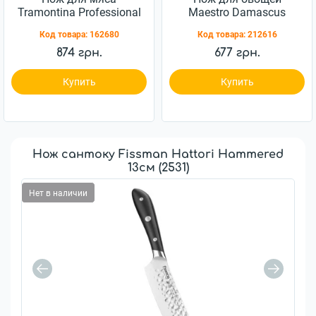
Tramontina Professional
Maestro Damascus
Master 152мм
80мм (MR-1484)
Код товара:
162680
Код товара:
212616
(24609/006)
874 грн.
677 грн.
Купить
Купить
Нож сантоку Fissman Hattori Hammered
13см (2531)
Нет в наличии