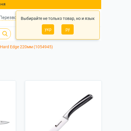
ння
Перезвонить?
Войти
Укр
Ру
Выбирайте не только товар, но и язык
укр
ру
0
0
0 грн.
 Hard Edge 220мм (1054945)