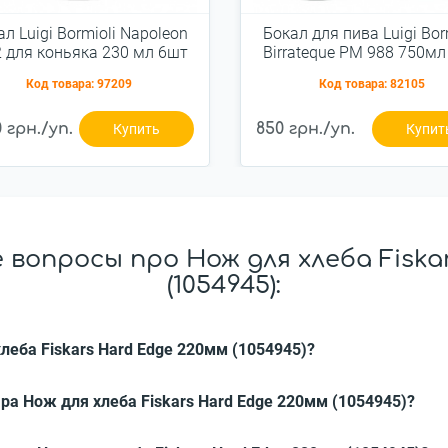
л Luigi Bormioli Napoleon
Бокал для пива Luigi Bor
2 для коньяка 230 мл 6шт
Birrateque PM 988 750мл
(10194/01)
(11828/02)
Код товара:
97209
Код товара:
82105
0 грн./уп.
850 грн./уп.
Купить
Купит
вопросы про Нож для хлеба Fiska
(1054945):
леба Fiskars Hard Edge 220мм (1054945)?
ра Нож для хлеба Fiskars Hard Edge 220мм (1054945)?