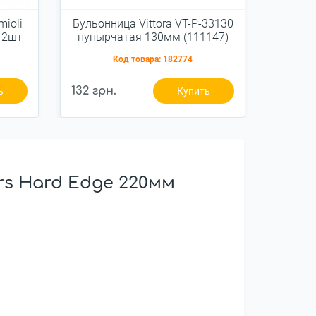
mioli
Бульонница Vittora VT-P-33130
Кастрю
 2шт
пупырчатая 130мм (111147)
крышк
Код товара:
182774
132 грн.
590 гр
ь
Купить
rs Hard Edge 220мм