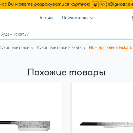
нас Ви можете розрахуватися карткою
єВідновле
Акции
Покупателю
Кухонные ножи
Кухонные ножи Fiskars
Нож для хлеба Fiskars
Похожие товары