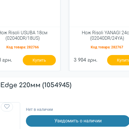
Нож Risoli USUBA 18см
Нож Risoli YANAGI 24
(02040DR/18US)
(02040DR/24YA)
Код товара:
282766
Код товара:
282767
1 грн.
3 904 грн.
Купить
Купит
 Edge 220мм (1054945)
Нет в наличии
Уведомить о наличии