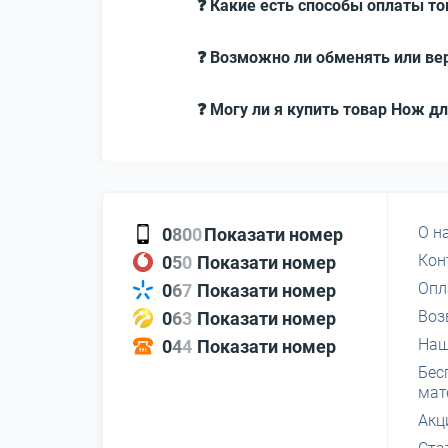
❓ Какие есть способы оплаты то
❓ Возможно ли обменять или вер
❓ Могу ли я купить товар Нож дл
О н
0
8
0
0
Показати номер
Кон
0
5
0
Показати номер
Опл
0
6
7
Показати номер
Воз
0
6
3
Показати номер
Наш
0
4
4
Показати номер
Бес
мат
Акц