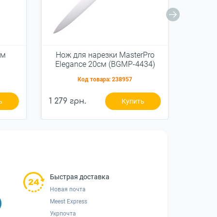
см
Нож для нарезки MasterPro
Нож
Elegance 20см (BGMP-4434)
Elega
Код товара:
238957
1 279 грн.
1 279 г
ь
Купить
Быстрая доставка
Новая почта
Meest Express
Укрпочта