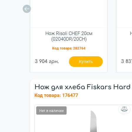
Нож Risoli CHEF 20см
(02040DR/20CH)
Код товара:
282764
3 904 грн.
3 83
Купить
Нож для хлеба Fiskars Hard
Код товара:
176477
Нет в наличии