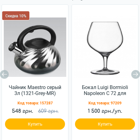
Скидка 10%
Чайник Maestro серый
Бокал Luigi Bormioli
3л (1321-Grey-MR)
Napoleon C 72 для
коньяка 230 мл 6шт
Код товара:
157287
Код товара:
97209
(10194/01)
548 грн.
609 грн.
1 500 грн./уп.
Купить
Купить