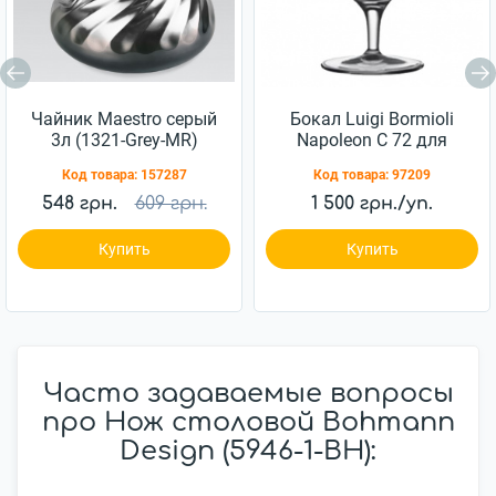
Чайник Maestro серый
Бокал Luigi Bormioli
3л (1321-Grey-MR)
Napoleon C 72 для
коньяка 230 мл 6шт
Код товара:
157287
Код товара:
97209
(10194/01)
548 грн.
609 грн.
1 500 грн./уп.
Купить
Купить
Часто задаваемые вопросы
про Нож столовой Bohmann
Design (5946-1-BH):