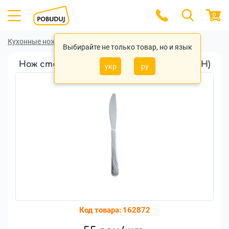
0
Кухонные ножи
Кухонные ножи Bohmann
Выбирайте не только товар, но и язык
Нож столовой Bohmann Design (5946-1-BH)
укр
ру
Код товара:
162872