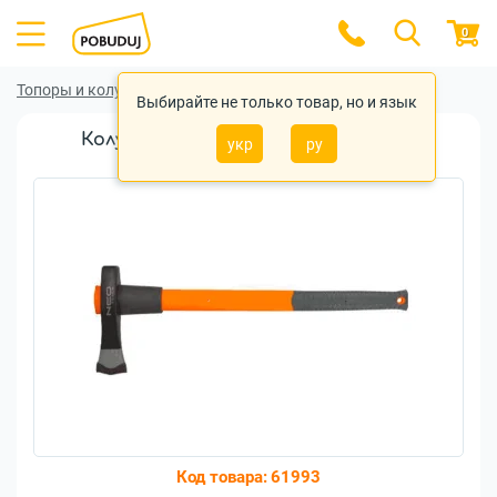
0
Топоры и колуны
Топоры и колуны Neo tools
Выбирайте не только товар, но и язык
Колун NEO tools 2,5 кг рукоятка из
укр
ру
стекловолокна (27-050)
Код товара:
61993